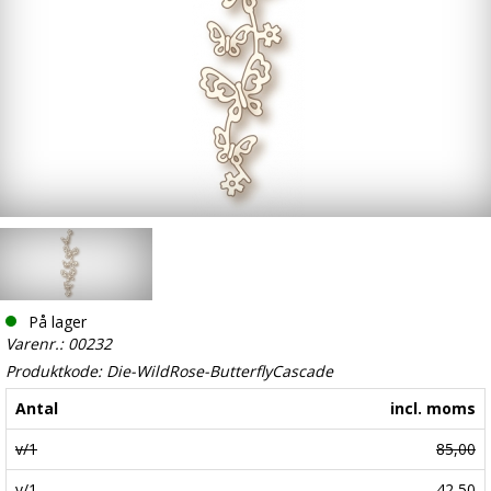
På lager
Varenr.: 00232
Produktkode: Die-WildRose-ButterflyCascade
Antal
incl. moms
v/1
85,00
v/1
42,50