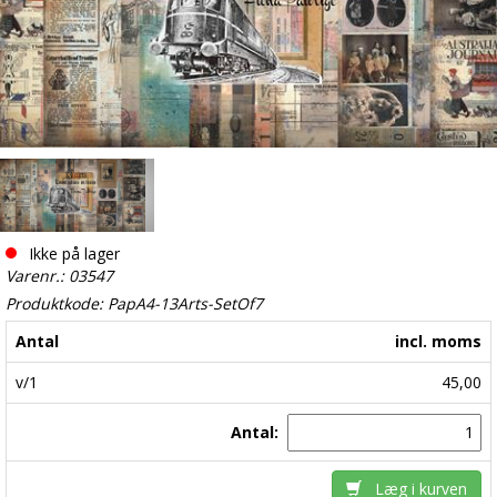
Ikke på lager
Varenr.: 03547
Produktkode: PapA4-13Arts-SetOf7
Antal
incl. moms
v/1
45,00
Antal:
Læg i kurven