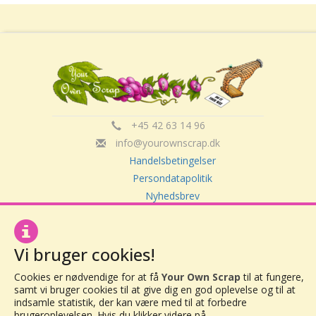
+45 42 63 14 96
info@yourownscrap.dk
Handelsbetingelser
Persondatapolitik
Nyhedsbrev
Om Your Own Scrap
Vi bruger cookies!
Your Own Scrap
Cookies er nødvendige for at få
Your Own Scrap
til at fungere,
CVR: 30416082
samt vi bruger cookies til at give dig en god oplevelse og til at
Vor Frue Hovedgade 20
indsamle statistik, der kan være med til at forbedre
4000 Roskilde
brugeroplevelsen. Hvis du klikker videre på