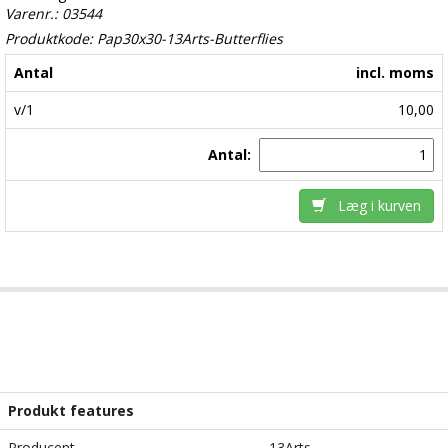
Varenr.: 03544
Produktkode: Pap30x30-13Arts-Butterflies
Antal
incl. moms
v/1
10,00
Antal:
Læg i kurven
Produkt features
Producent
13Arts