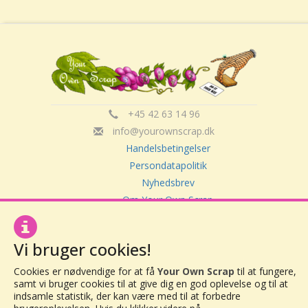
+45 42 63 14 96
info@yourownscrap.dk
Handelsbetingelser
Persondatapolitik
Nyhedsbrev
Om Your Own Scrap
Vi bruger cookies!
Your Own Scrap
CVR: 30416082
Cookies er nødvendige for at få
Your Own Scrap
til at fungere,
Vor Frue Hovedgade 20
samt vi bruger cookies til at give dig en god oplevelse og til at
4000 Roskilde
indsamle statistik, der kan være med til at forbedre