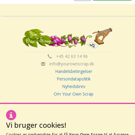
+45 42 63 14 96
info@yourownscrap.dk
Handelsbetingelser
Persondatapolitik
Nyhedsbrev
Om Your Own Scrap
Your Own Scrap
Vi bruger cookies!
CVR: 30416082
Vor Frue Hovedgade 20
Cookies er nødvendige for at få
Your Own Scrap
til at fungere,