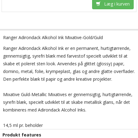
Læg i kurven
Ranger Adirondack Alkohol Ink Mixative-Gold/Guld
Ranger
Adirondack
Alkohol
Ink
er en permanent
,
hurtigtørrende
,
gennemsigtig, syrefri
blæk med farvestof
specielt udviklet til at
skabe et
poleret sten
look.
Anvendes
på glittet (glossy)
papir
,
domino
, metal,
folie
,
krympeplast
, glas og
andre glatte
overflader.
Den perfekte
blæk til
papir og
andre kreative projekter.
Mixative
Guld-
Metallic
Mixatives
er
gennemsigtig
,
hurtigtørrende
,
syrefri
blæk,
specielt udviklet til at
skabe
metallisk glans
, når det
kombineres
med
Adirondack
Alcohol
Inks
.
14,5 ml pr. beholder
Produkt features