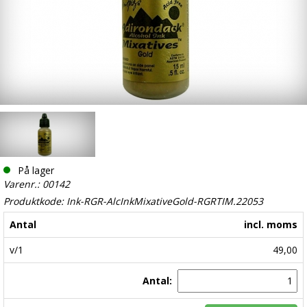
På lager
Varenr.: 00142
Produktkode: Ink-RGR-AlcInkMixativeGold-RGRTIM.22053
Antal
incl. moms
v/1
49,00
Antal: