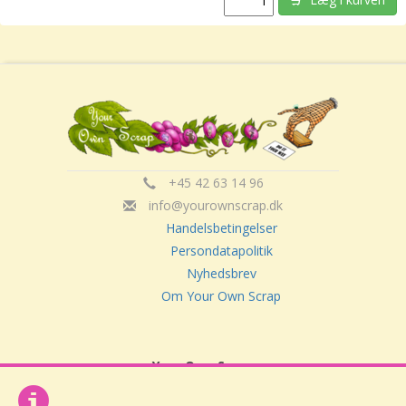
+45 42 63 14 96
info@yourownscrap.dk
Handelsbetingelser
Persondatapolitik
Nyhedsbrev
Om Your Own Scrap
Your Own Scrap
CVR: 30416082
Vor Frue Hovedgade 20