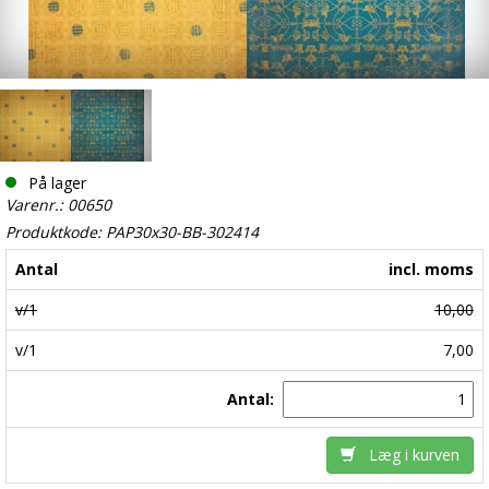
På lager
Varenr.: 00650
Produktkode: PAP30x30-BB-302414
Antal
incl. moms
v/1
10,00
v/1
7,00
Antal:
Læg i kurven