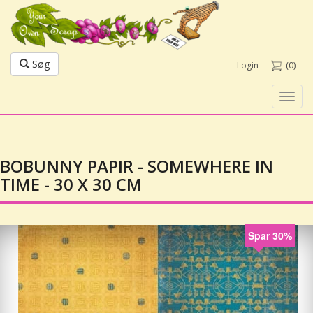
Søg
Login
(0)
Toggl
navig
BOBUNNY PAPIR - SOMEWHERE IN
TIME - 30 X 30 CM
Spar 30%