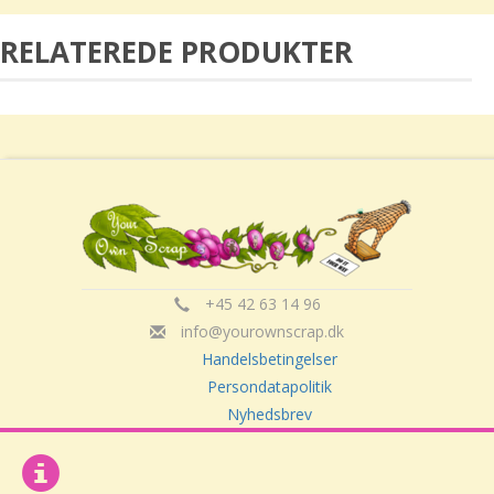
RELATEREDE PRODUKTER
+45 42 63 14 96
info@yourownscrap.dk
Handelsbetingelser
Persondatapolitik
Nyhedsbrev
Om Your Own Scrap