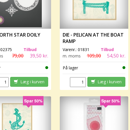
 NORTH STAR DOILY
DIE - PELICAN AT THE BOAT
RAMP
:
02375
Tilbud
Varenr.:
01831
Tilbud
79,00
39,50 kr.
109,00
54,50 kr.
ms
m. moms
r
På lager
Læg i kurven
Læg i kurven
Spar 50%
Spar 50%