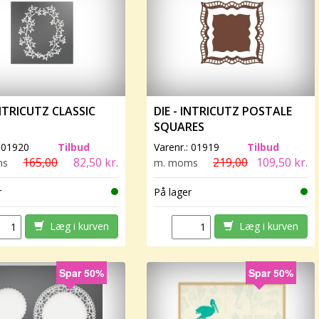
INTRICUTZ CLASSIC
DIE - INTRICUTZ POSTALE
SQUARES
:
01920
Tilbud
Varenr.:
01919
Tilbud
165,00
82,50 kr.
219,00
109,50 kr.
ms
m. moms
r
På lager
Læg i kurven
Læg i kurven
Spar 50%
Spar 50%