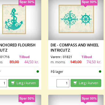
Spar 50%
Spar 50%
 ANCHORED FLOURISH
DIE - COMPASS AND WHEEL
CUTZ
INTRICUTZ
:
01716
Tilbud
Varenr.:
01821
Tilbud
89,00
44,50 kr.
149,00
74,50 kr.
ms
m. moms
r
På lager
Læg i kurven
Læg i kurven
Spar 50%
Spar 50%