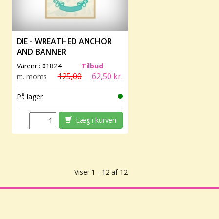
DIE - WREATHED ANCHOR
AND BANNER
Varenr.:
01824
Tilbud
125,00
62,50 kr.
m. moms
På lager
Læg i kurven
Viser 1 - 12 af 12