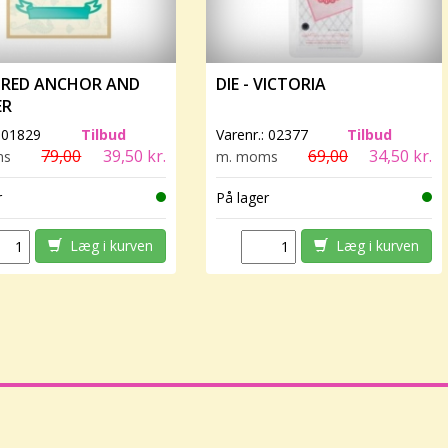
 TIRED ANCHOR AND
DIE - VICTORIA
ER
:
01829
Tilbud
Varenr.:
02377
Tilbud
79,00
39,50 kr.
69,00
34,50 kr.
ms
m. moms
r
På lager
Læg i kurven
Læg i kurven