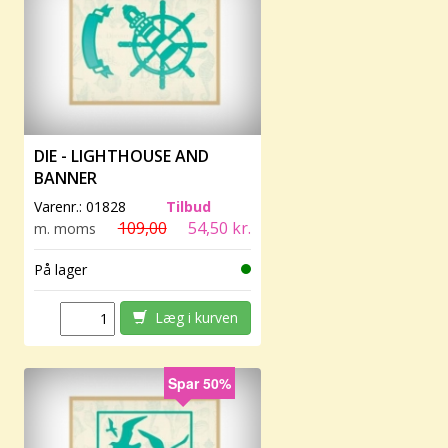
DIE - LIGHTHOUSE AND
BANNER
Varenr.:
01828
Tilbud
109,00
54,50 kr.
m. moms
På lager
Læg i kurven
Spar 50%