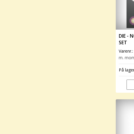
DIE -
SET
Varenr.
m. mo
På lage