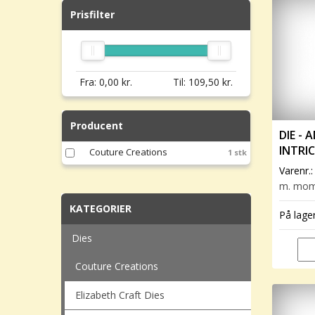
Prisfilter
Fra:
0,00
kr.
Til:
109,50
kr.
Producent
DIE -
INTRI
Couture Creations
1 stk
Varenr.
m. mo
KATEGORIER
På lage
Dies
Couture Creations
Elizabeth Craft Dies