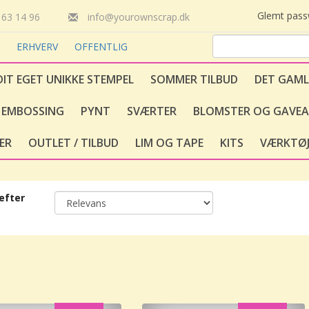
Glemt pas
63 14 96
info@yourownscrap.dk
T
ERHVERV
OFFENTLIG
DIT EGET UNIKKE STEMPEL
SOMMER TILBUD
DET GAML
EMBOSSING
PYNT
SVÆRTER
BLOMSTER OG GAVEA
ER
OUTLET / TILBUD
LIM OG TAPE
KITS
VÆRKTØJ
efter