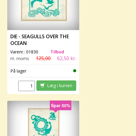
DIE - SEAGULLS OVER THE
OCEAN
Varenr.:
01830
Tilbud
125,00
62,50 kr.
m. moms
På lager
Læg i kurven
Spar 50%