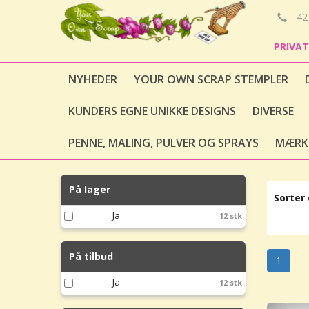
42 
PRIVA
NYHEDER
YOUR OWN SCRAP STEMPLER
KUNDERS EGNE UNIKKE DESIGNS
DIVERSE
PENNE, MALING, PULVER OG SPRAYS
MÆRK
På lager
Sorter 
Ja
12 stk
På tilbud
1
Ja
12 stk