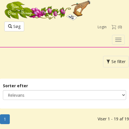
Søg
Login
(0)
Toggl
navig
Toggle
Se filter
navigation
Sorter efter
Viser 1 - 19 af 19
1