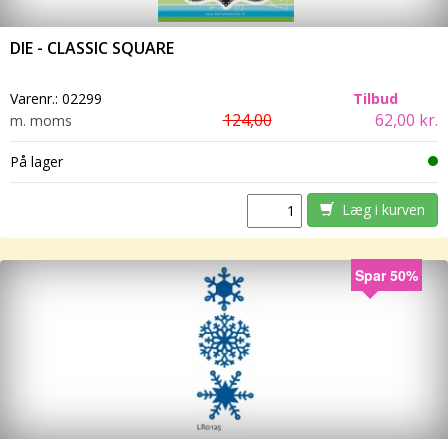
DIE - CLASSIC SQUARE
Varenr.:
02299
Tilbud
124,00
62,00 kr.
m. moms
På lager
Læg i kurven
Spar 50%