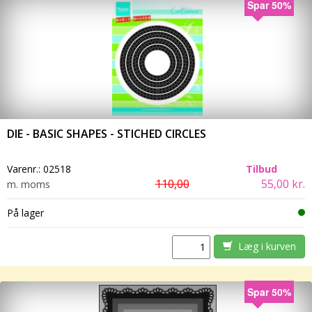
Spar 50%
DIE - BASIC SHAPES - STICHED CIRCLES
Varenr.:
02518
Tilbud
110,00
55,00 kr.
m. moms
På lager
Læg i kurven
Spar 50%