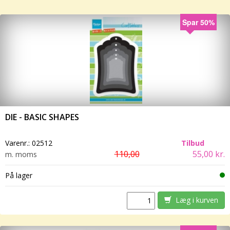
Spar 50%
DIE - BASIC SHAPES
Varenr.:
02512
Tilbud
110,00
55,00 kr.
m. moms
På lager
Læg i kurven