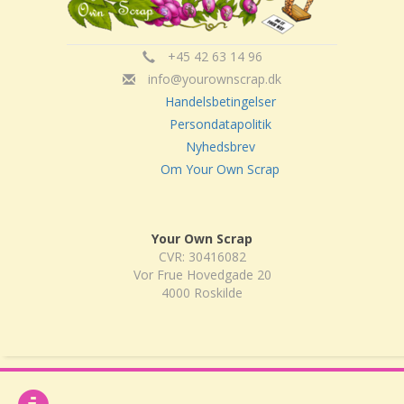
+45 42 63 14 96
info@yourownscrap.dk
Handelsbetingelser
Persondatapolitik
Nyhedsbrev
Om Your Own Scrap
Your Own Scrap
CVR: 30416082
Vor Frue Hovedgade 20
4000 Roskilde