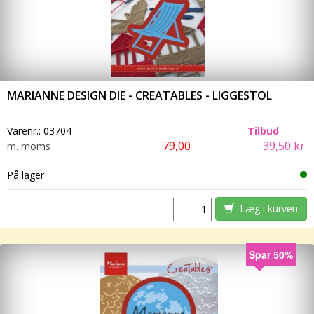
MARIANNE DESIGN DIE - CREATABLES - LIGGESTOL
Varenr.:
03704
Tilbud
79,00
39,50 kr.
m. moms
På lager
Læg i kurven
Spar 50%