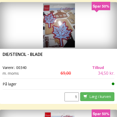
Spar 50%
DIE/STENCIL - BLADE
Varenr.:
00340
Tilbud
69,00
34,50 kr.
m. moms
På lager
Læg i kurven
Spar 50%