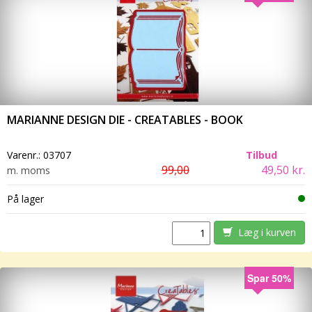
MARIANNE DESIGN DIE - CREATABLES - BOOK
Varenr.:
03707
Tilbud
99,00
49,50 kr.
m. moms
På lager
Læg i kurven
Spar 50%