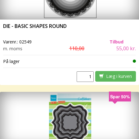
DIE - BASIC SHAPES ROUND
Varenr.:
02549
Tilbud
110,00
55,00 kr.
m. moms
På lager
Læg i kurven
Spar 50%