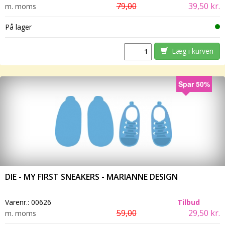
79,00
39,50 kr.
m. moms
På lager
Læg i kurven
Spar 50%
DIE - MY FIRST SNEAKERS - MARIANNE DESIGN
Varenr.:
00626
Tilbud
59,00
29,50 kr.
m. moms