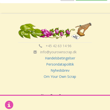
+45 42 63 14 96
info@yourownscrap.dk
Handelsbetingelser
Persondatapolitik
Nyhedsbrev
Om Your Own Scrap
Your Own Scrap
CVR: 30416082
Vor Frue Hovedgade 20