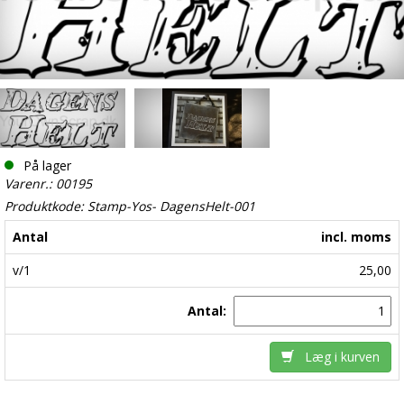
På lager
Varenr.: 00195
Produktkode: Stamp-Yos- DagensHelt-001
Antal
incl. moms
v/1
25,00
Antal:
Læg i kurven