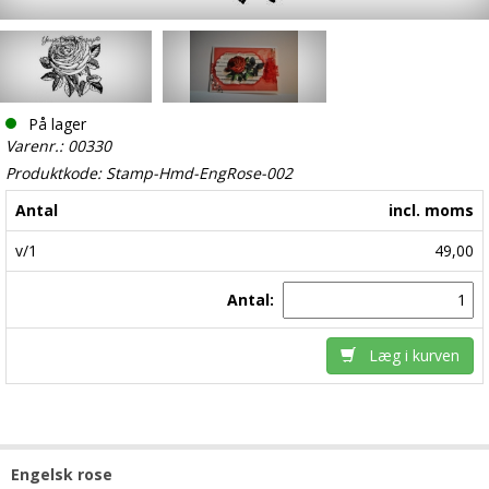
På lager
Varenr.: 00330
Produktkode: Stamp-Hmd-EngRose-002
Antal
incl. moms
v/1
49,00
Antal:
Læg i kurven
Engelsk rose