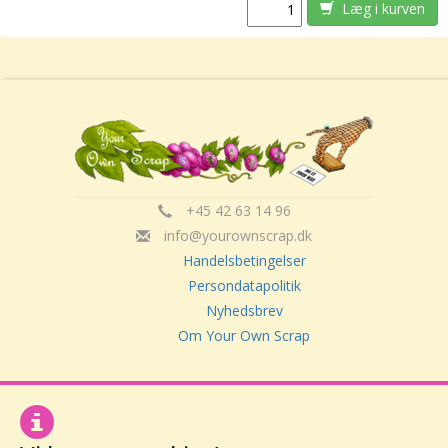
Læg i kurven
+45 42 63 14 96
info@yourownscrap.dk
Handelsbetingelser
Persondatapolitik
Nyhedsbrev
Om Your Own Scrap
Your Own Scrap
CVR: 30416082