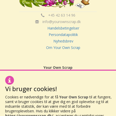
+45 42 63 14 96
info@yourownscrap.dk
Handelsbetingelser
Persondatapolitik
Nyhedsbrev
Om Your Own Scrap
Your Own Scrap
CVR: 30416082
Vor Frue Hovedgade 20
4000 Roskilde
Vi bruger cookies!
Cookies er nødvendige for at få
Your Own Scrap
til at fungere,
samt vi bruger cookies til at give dig en god oplevelse og til at
indsamle statistik, der kan være med til at forbedre
brugeroplevelsen. Hvis du klikker videre på
https://yourownscrap.dk/
, accepterer du samtidig vores