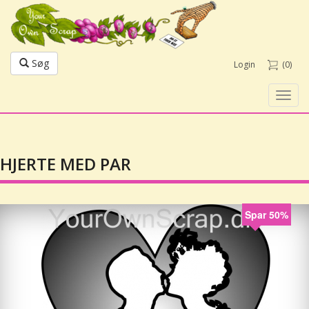
Søg
Login
(0)
Toggl
navig
HJERTE MED PAR
Spar 50%