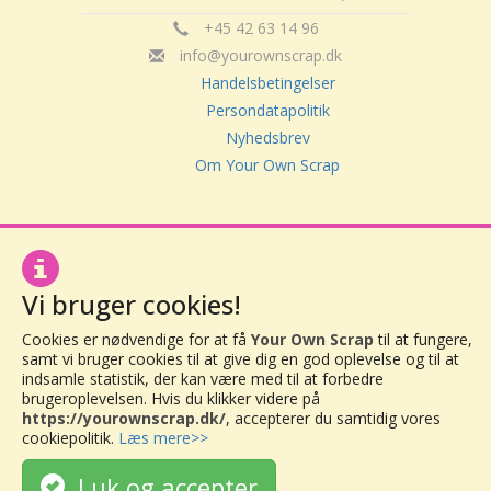
+45 42 63 14 96
info@yourownscrap.dk
Handelsbetingelser
Persondatapolitik
Nyhedsbrev
Om Your Own Scrap
Your Own Scrap
CVR: 30416082
Vor Frue Hovedgade 20
Vi bruger cookies!
4000 Roskilde
Cookies er nødvendige for at få
Your Own Scrap
til at fungere,
samt vi bruger cookies til at give dig en god oplevelse og til at
indsamle statistik, der kan være med til at forbedre
brugeroplevelsen. Hvis du klikker videre på
https://yourownscrap.dk/
, accepterer du samtidig vores
cookiepolitik.
Læs mere>>
Luk og accepter