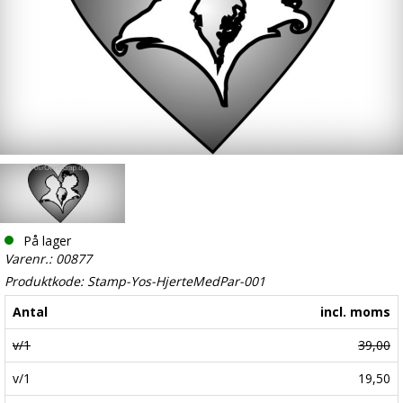
På lager
Varenr.: 00877
Produktkode: Stamp-Yos-HjerteMedPar-001
Antal
incl. moms
v/1
39,00
v/1
19,50