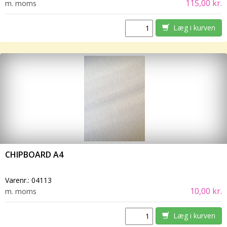
115,00 kr.
m. moms
Læg i kurven
CHIPBOARD A4
Varenr.:
04113
10,00 kr.
m. moms
Læg i kurven