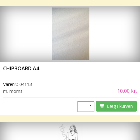
CHIPBOARD A4
Varenr.:
04113
10,00 kr.
m. moms
Læg i kurven