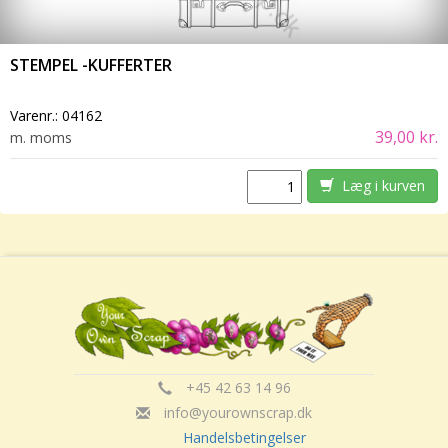
STEMPEL -KUFFERTER
Varenr.:
04162
39,00 kr.
m. moms
Læg i kurven
+45 42 63 14 96
info@yourownscrap.dk
Handelsbetingelser