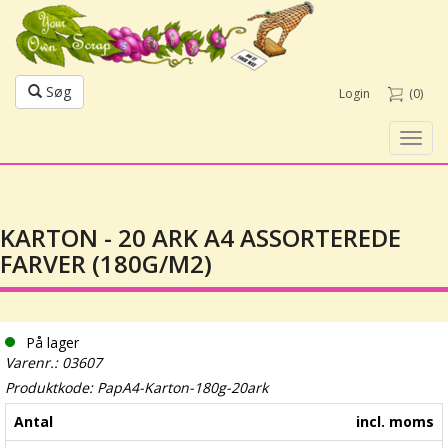
Søg
Login
(0)
Toggl
navig
KARTON - 20 ARK A4 ASSORTEREDE
FARVER (180G/M2)
På lager
Varenr.: 03607
Produktkode: PapA4-Karton-180g-20ark
Antal
incl. moms