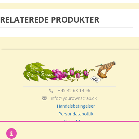
RELATEREDE PRODUKTER
+45 42 63 14 96
info@yourownscrap.dk
Handelsbetingelser
Persondatapolitik
Nyhedsbrev
Om Your Own Scrap