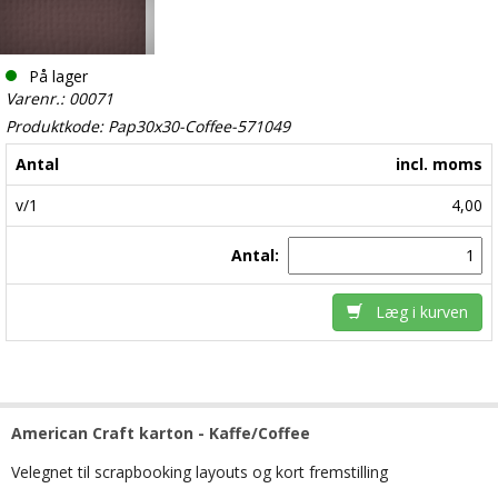
På lager
Varenr.: 00071
Produktkode: Pap30x30-Coffee-571049
Antal
incl. moms
v/1
4,00
Antal:
Læg i kurven
American Craft karton - Kaffe/Coffee
Velegnet til scrapbooking layouts og kort fremstilling