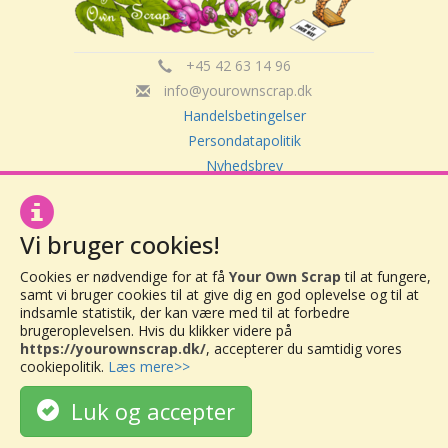
+45 42 63 14 96
info@yourownscrap.dk
Handelsbetingelser
Persondatapolitik
Nyhedsbrev
Om Your Own Scrap
Vi bruger cookies!
Your Own Scrap
Cookies er nødvendige for at få
Your Own Scrap
til at fungere,
CVR: 30416082
samt vi bruger cookies til at give dig en god oplevelse og til at
Vor Frue Hovedgade 20
indsamle statistik, der kan være med til at forbedre
4000 Roskilde
brugeroplevelsen. Hvis du klikker videre på
https://yourownscrap.dk/
, accepterer du samtidig vores
cookiepolitik.
Læs mere>>
Luk og accepter