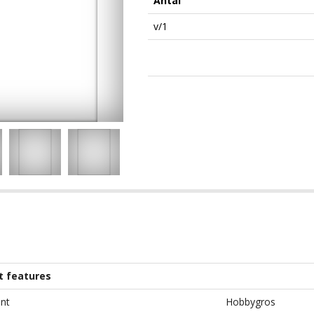
Antal
v/1
t features
nt
Hobbygros