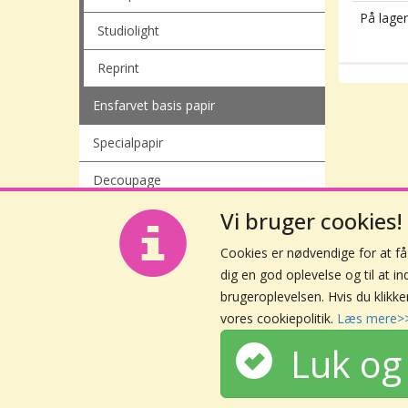
På lager
Studiolight
Reprint
Ensfarvet basis papir
Specialpapir
Decoupage
Vi bruger cookies!
Cookies er nødvendige for at f
dig en god oplevelse og til at i
brugeroplevelsen. Hvis du klikke
vores cookiepolitik.
Læs mere>
Luk og 
+45 42 63 14 96
info@yourownscrap.dk