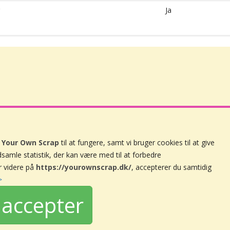
Ja
å
Your Own Scrap
til at fungere, samt vi bruger cookies til at give
ndsamle statistik, der kan være med til at forbedre
Handelsbetingelser
r videre på
https://yourownscrap.dk/
, accepterer du samtidig
Persondatapolitik
>
Nyhedsbrev
accepter
Om Your Own Scrap