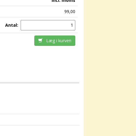
incl. moms
99,00
Antal:
Læg i kurven