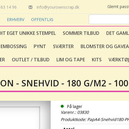
Glemt pas
63 14 96
info@yourownscrap.dk
T
ERHVERV
OFFENTLIG
DIT EGET UNIKKE STEMPEL
SOMMER TILBUD
DET GAML
EMBOSSING
PYNT
SVÆRTER
BLOMSTER OG GAVEA
ER
OUTLET / TILBUD
LIM OG TAPE
KITS
VÆRKTØJ
ON - SNEHVID - 180 G/M2 - 100
På lager
Varenr.: 03830
Produktkode: PapA4-Snehvid180-P