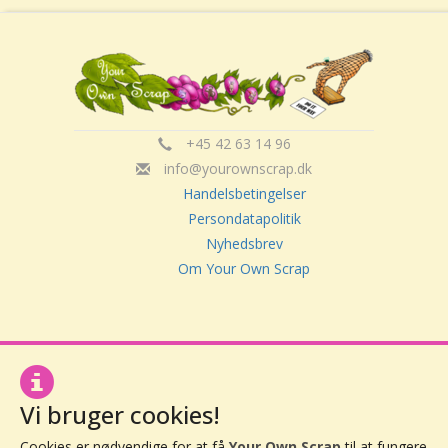
+45 42 63 14 96
info@yourownscrap.dk
Handelsbetingelser
Persondatapolitik
Nyhedsbrev
Om Your Own Scrap
Your Own Scrap
CVR: 30416082
Vor Frue Hovedgade 20
4000 Roskilde
Vi bruger cookies!
Cookies er nødvendige for at få
Your Own Scrap
til at fungere,