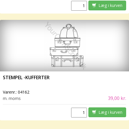
Læg i kurven
STEMPEL -KUFFERTER
Varenr.:
04162
39,00 kr.
m. moms
Læg i kurven