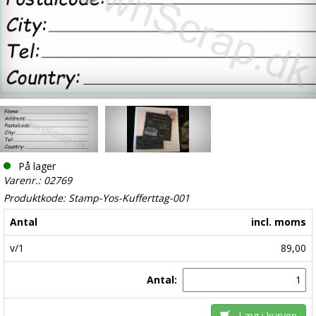
På lager
Varenr.: 02769
Produktkode: Stamp-Yos-Kufferttag-001
Antal
incl. moms
v/1
89,00
Antal:
Læg i kurven