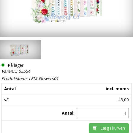
På lager
Varenr.: 05554
Produktkode: LEM-Flowers01
Antal
incl. moms
v/1
45,00
Antal:
Læg i kurven