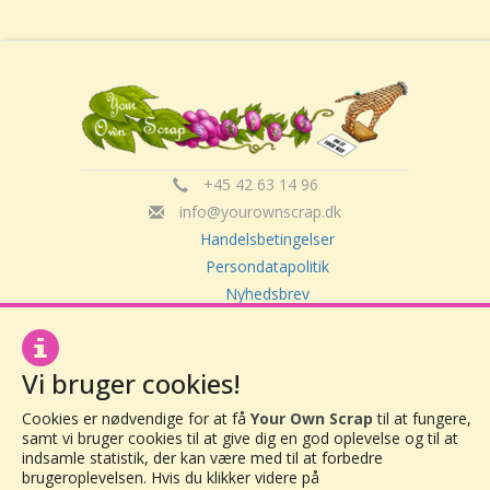
+45 42 63 14 96
info@yourownscrap.dk
Handelsbetingelser
Persondatapolitik
Nyhedsbrev
Om Your Own Scrap
Vi bruger cookies!
Your Own Scrap
Cookies er nødvendige for at få
Your Own Scrap
til at fungere,
CVR: 30416082
samt vi bruger cookies til at give dig en god oplevelse og til at
Vor Frue Hovedgade 20
indsamle statistik, der kan være med til at forbedre
4000 Roskilde
brugeroplevelsen. Hvis du klikker videre på