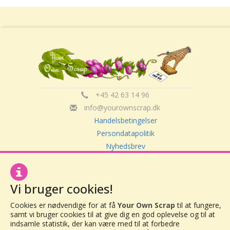
+45 42 63 14 96
info@yourownscrap.dk
Handelsbetingelser
Persondatapolitik
Nyhedsbrev
Om Your Own Scrap
Vi bruger cookies!
Your Own Scrap
Cookies er nødvendige for at få
Your Own Scrap
til at fungere,
CVR: 30416082
samt vi bruger cookies til at give dig en god oplevelse og til at
Vor Frue Hovedgade 20
indsamle statistik, der kan være med til at forbedre
4000 Roskilde