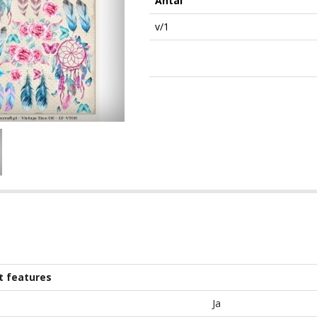
Antal
v/1
t features
Ja