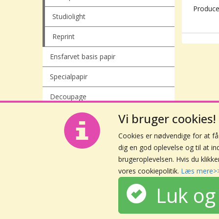
Produce
Studiolight
Reprint
Ensfarvet basis papir
Specialpapir
Decoupage
Vi bruger cookies!
Cookies er nødvendige for at f
dig en god oplevelse og til at i
brugeroplevelsen. Hvis du klikke
vores cookiepolitik.
Læs mere>
Luk og 
+45 42 63 14 96
info@yourownscrap.dk