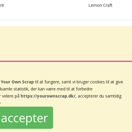
nt
Lemon Craft
å
Your Own Scrap
til at fungere, samt vi bruger cookies til at give
ndsamle statistik, der kan være med til at forbedre
Handelsbetingelser
r videre på
https://yourownscrap.dk/
, accepterer du samtidig
Persondatapolitik
>
Nyhedsbrev
accepter
Om Your Own Scrap