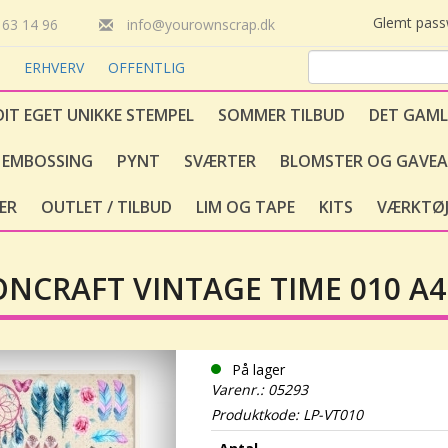
Glemt pas
63 14 96
info@yourownscrap.dk
T
ERHVERV
OFFENTLIG
DIT EGET UNIKKE STEMPEL
SOMMER TILBUD
DET GAML
EMBOSSING
PYNT
SVÆRTER
BLOMSTER OG GAVEA
ER
OUTLET / TILBUD
LIM OG TAPE
KITS
VÆRKTØJ
NCRAFT VINTAGE TIME 010 A4
På lager
Varenr.: 05293
Produktkode: LP-VT010