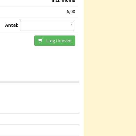
incl. moms
6,00
Antal:
Læg i kurven