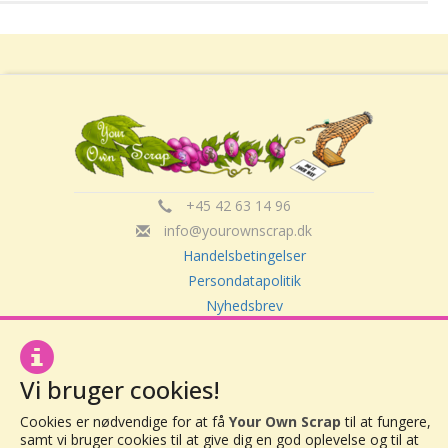
+45 42 63 14 96
info@yourownscrap.dk
Handelsbetingelser
Persondatapolitik
Nyhedsbrev
Om Your Own Scrap
Vi bruger cookies!
Your Own Scrap
Cookies er nødvendige for at få
Your Own Scrap
til at fungere,
CVR: 30416082
samt vi bruger cookies til at give dig en god oplevelse og til at
Vor Frue Hovedgade 20