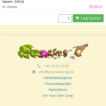
Varenr.:
04162
39,00 kr.
m. moms
Læg i kurven
+45 42 63 14 96
info@yourownscrap.dk
Handelsbetingelser
Persondatapolitik
Nyhedsbrev
Om Your Own Scrap