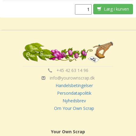
Læg i kurven
+45 42 63 14 96
info@yourownscrap.dk
Handelsbetingelser
Persondatapolitik
Nyhedsbrev
Om Your Own Scrap
Your Own Scrap