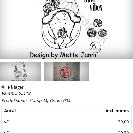
På lager
Varenr.: 05119
Produktkode: Stamp-MJ-Gnom-004
Antal
incl. moms
v/1
59,00
v/1
29,50