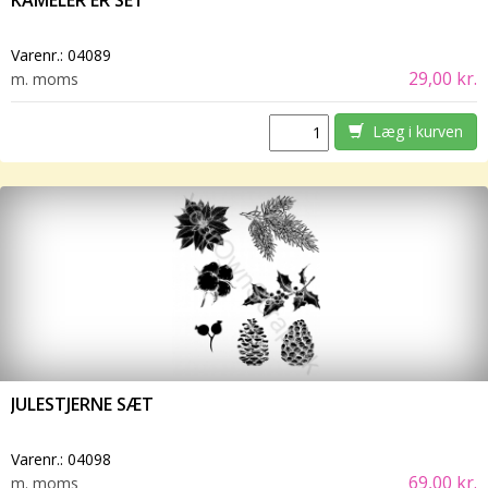
KAMELER ER SET
Varenr.:
04089
29,00 kr.
m. moms
Læg i kurven
JULESTJERNE SÆT
Varenr.:
04098
69,00 kr.
m. moms