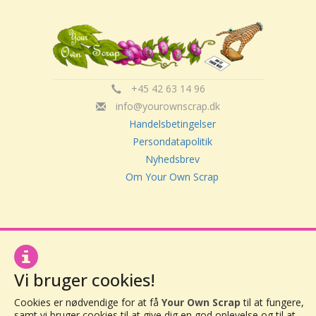
+45 42 63 14 96
info@yourownscrap.dk
Handelsbetingelser
Persondatapolitik
Nyhedsbrev
Om Your Own Scrap
Your Own Scrap
CVR: 30416082
Vor Frue Hovedgade 20
4000 Roskilde
Vi bruger cookies!
Cookies er nødvendige for at få
Your Own Scrap
til at fungere,
samt vi bruger cookies til at give dig en god oplevelse og til at