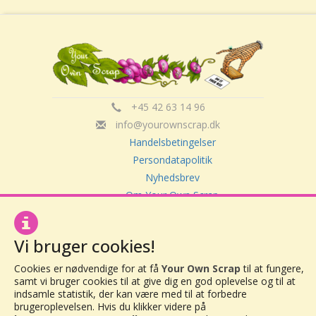
+45 42 63 14 96
info@yourownscrap.dk
Handelsbetingelser
Persondatapolitik
Nyhedsbrev
Om Your Own Scrap
Vi bruger cookies!
Your Own Scrap
CVR: 30416082
Cookies er nødvendige for at få
Your Own Scrap
til at fungere,
Vor Frue Hovedgade 20
samt vi bruger cookies til at give dig en god oplevelse og til at
4000 Roskilde
indsamle statistik, der kan være med til at forbedre
brugeroplevelsen. Hvis du klikker videre på