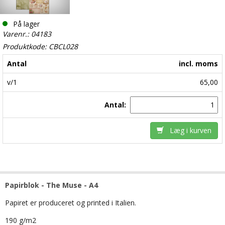
På lager
Varenr.: 04183
Produktkode: CBCL028
Antal
incl. moms
v/1
65,00
Antal:
Læg i kurven
Papirblok - The Muse - A4
Papiret er produceret og printed i Italien.
190 g/m2