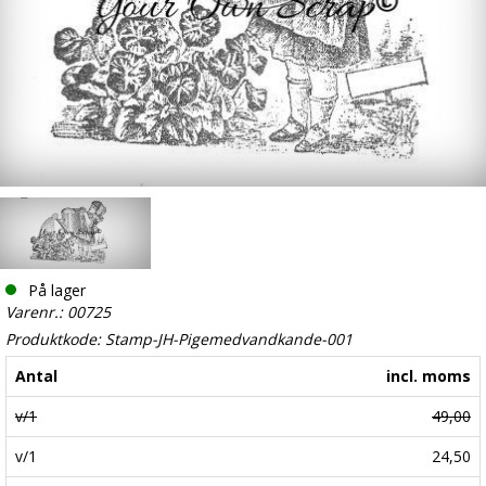
På lager
Varenr.: 00725
Produktkode: Stamp-JH-Pigemedvandkande-001
Antal
incl. moms
v/1
49,00
v/1
24,50