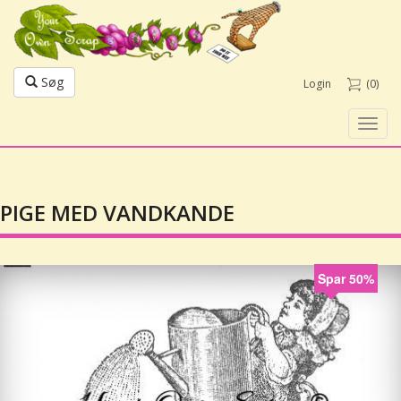
Søg
Login
(0)
Toggl
navig
PIGE MED VANDKANDE
Spar 50%