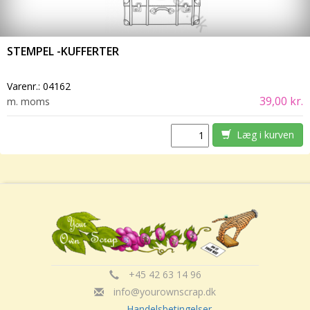
STEMPEL -KUFFERTER
Varenr.:
04162
39,00 kr.
m. moms
Læg i kurven
+45 42 63 14 96
info@yourownscrap.dk
Handelsbetingelser