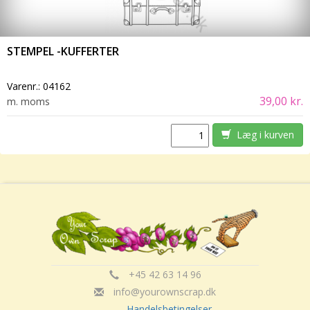
STEMPEL -KUFFERTER
Varenr.:
04162
39,00 kr.
m. moms
Læg i kurven
+45 42 63 14 96
info@yourownscrap.dk
Handelsbetingelser