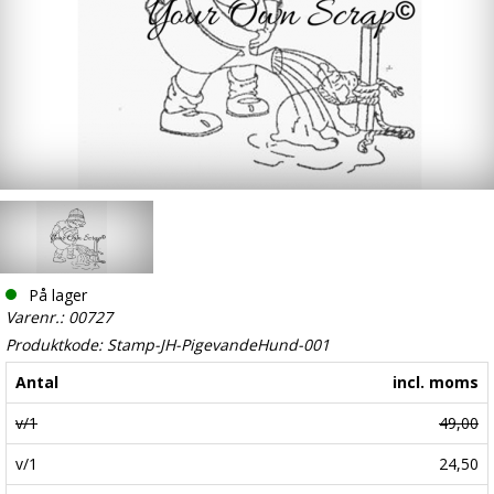
På lager
Varenr.: 00727
Produktkode: Stamp-JH-PigevandeHund-001
Antal
incl. moms
v/1
49,00
v/1
24,50