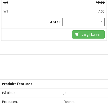
v/1
10,00
v/1
7,00
Antal:
Læg i kurven
Produkt features
På tilbud
Ja
Producent
Reprint