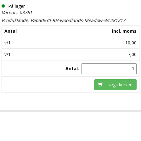
På lager
Varenr.: 03761
Produktkode: Pap30x30-RH-woodlands-Meadow-WL281217
Antal
incl. moms
v/1
10,00
v/1
7,00
Antal:
Læg i kurven