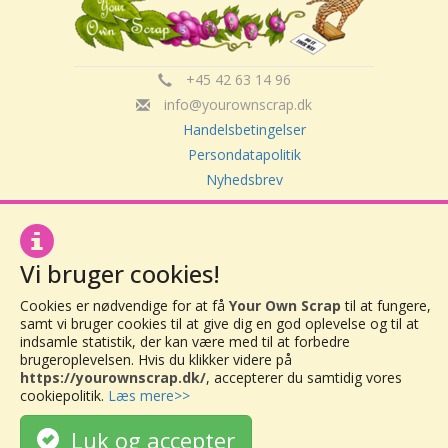
+45 42 63 14 96
info@yourownscrap.dk
Handelsbetingelser
Persondatapolitik
Nyhedsbrev
Om Your Own Scrap
Vi bruger cookies!
Your Own Scrap
CVR: 30416082
Cookies er nødvendige for at få
Your Own Scrap
til at fungere,
Vor Frue Hovedgade 20
samt vi bruger cookies til at give dig en god oplevelse og til at
indsamle statistik, der kan være med til at forbedre
4000 Roskilde
brugeroplevelsen. Hvis du klikker videre på
https://yourownscrap.dk/
, accepterer du samtidig vores
cookiepolitik.
Læs mere>>
Luk og accepter