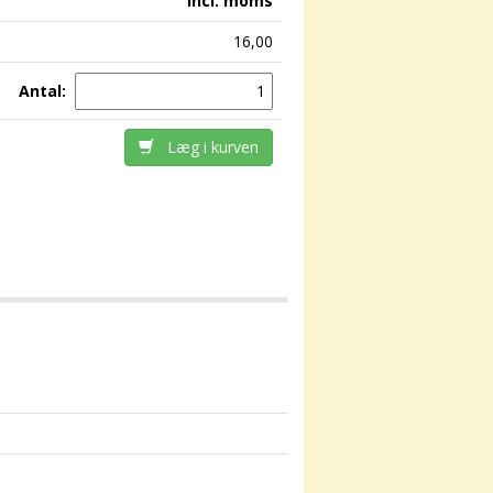
incl. moms
16,00
Antal:
Læg i kurven