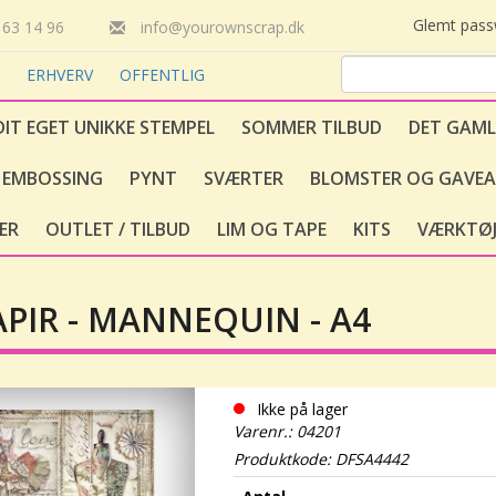
Glemt pas
63 14 96
info@yourownscrap.dk
T
ERHVERV
OFFENTLIG
DIT EGET UNIKKE STEMPEL
SOMMER TILBUD
DET GAML
EMBOSSING
PYNT
SVÆRTER
BLOMSTER OG GAVEA
ER
OUTLET / TILBUD
LIM OG TAPE
KITS
VÆRKTØJ
APIR - MANNEQUIN - A4
Ikke på lager
Varenr.: 04201
Produktkode: DFSA4442