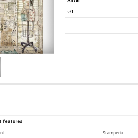
Antal
v/1
t features
nt
Stamperia