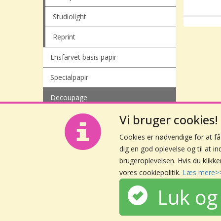
Studiolight
Reprint
Ensfarvet basis papir
Specialpapir
Decoupage
Vi bruger cookies!
Cookies er nødvendige for at f
dig en god oplevelse og til at i
brugeroplevelsen. Hvis du klikke
vores cookiepolitik.
Læs mere>
Luk og 
+45 42 63 14 96
info@yourownscrap.dk