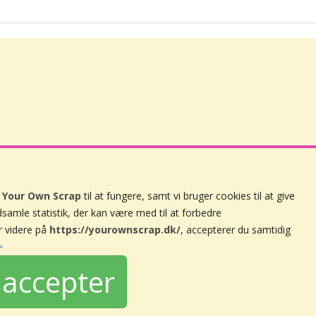
å
Your Own Scrap
til at fungere, samt vi bruger cookies til at give
ndsamle statistik, der kan være med til at forbedre
Handelsbetingelser
r videre på
https://yourownscrap.dk/
, accepterer du samtidig
Persondatapolitik
>
Nyhedsbrev
accepter
Om Your Own Scrap