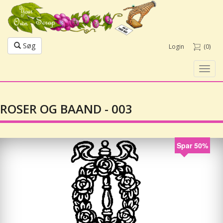
Søg
Login
(0)
Toggl
navig
ROSER OG BAAND - 003
Spar 50%