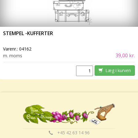
STEMPEL -KUFFERTER
Varenr.:
04162
39,00 kr.
m. moms
Læg i kurven
+45 42 63 14 96