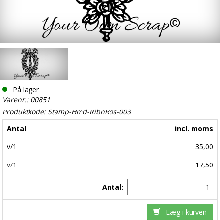
På lager
Varenr.: 00851
Produktkode: Stamp-Hmd-RibnRos-003
Antal
incl. moms
v/1
35,00
v/1
17,50
Antal:
Læg i kurven