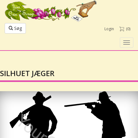
Søg
Login
(0)
Toggl
navig
SILHUET JÆGER