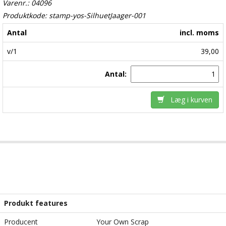
Varenr.: 04096
Produktkode: stamp-yos-SilhuetJaager-001
Antal
incl. moms
v/1
39,00
Antal:
Læg i kurven
Produkt features
Producent
Your Own Scrap