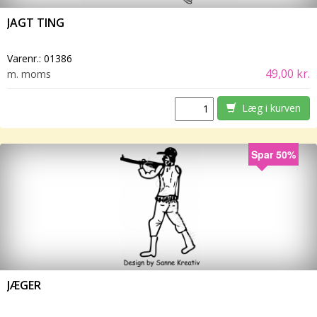
JAGT TING
Varenr.:
01386
49,00 kr.
m. moms
Læg i kurven
Spar 50%
JÆGER