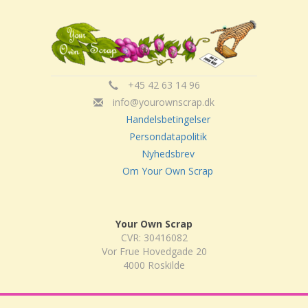
+45 42 63 14 96
info@yourownscrap.dk
Handelsbetingelser
Persondatapolitik
Nyhedsbrev
Om Your Own Scrap
Your Own Scrap
CVR: 30416082
Vor Frue Hovedgade 20
4000 Roskilde