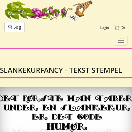
Søg
Login
(0)
Toggl
navig
SLANKEKURFANCY - TEKST STEMPEL