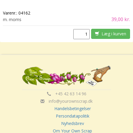
Varenr.:
04162
39,00 kr.
m. moms
Læg i kurven
+45 42 63 14 96
info@yourownscrap.dk
Handelsbetingelser
Persondatapolitik
Nyhedsbrev
Om Your Own Scrap