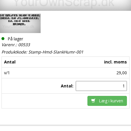
På lager
Varenr.: 00533
Produktkode: Stamp-Hmd-SlankHumr-001
Antal
incl. moms
v/1
29,00
Antal:
Læg i kurven