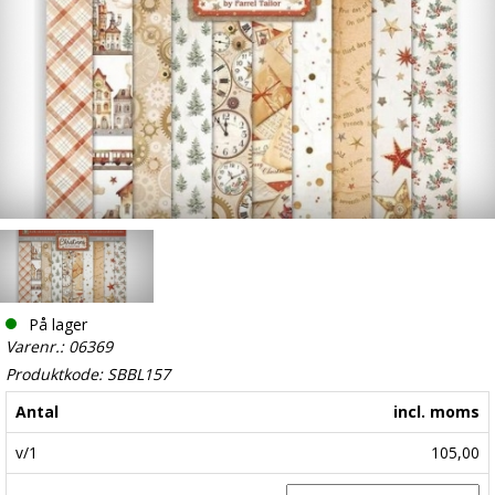
På lager
Varenr.: 06369
Produktkode: SBBL157
Antal
incl. moms
v/1
105,00