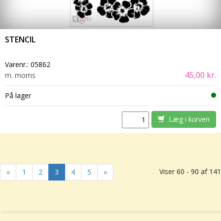
STENCIL
Varenr.:
05862
45,00 kr.
m. moms
På lager
Læg i kurven
Viser 60 - 90 af 141
«
1
2
3
4
5
»