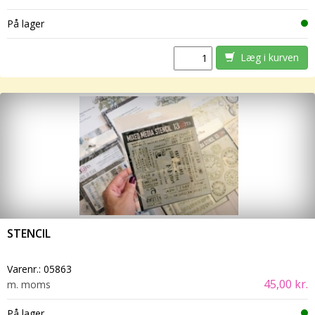
På lager
Læg i kurven
STENCIL
Varenr.:
05863
45,00 kr.
m. moms
På lager