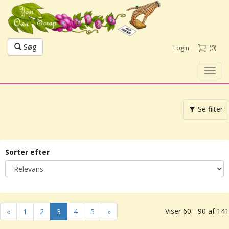
Søg
Login
(0)
Toggl
navig
Toggle
Se filter
navigation
Sorter efter
Viser 60 - 90 af 141
«
1
2
3
4
5
»