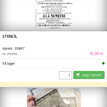
STENCIL
Varenr.:
05867
45,00 kr.
m. moms
På lager
Læg i kurven