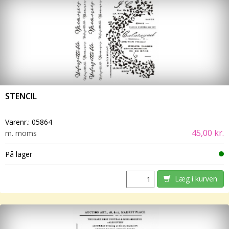
STENCIL
Varenr.:
05864
45,00 kr.
m. moms
På lager
Læg i kurven