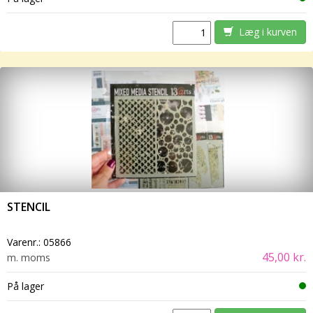
Læg i kurven
STENCIL
Varenr.:
05866
45,00 kr.
m. moms
På lager