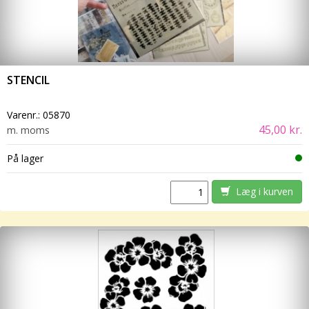
STENCIL
Varenr.:
05870
45,00 kr.
m. moms
På lager
Læg i kurven