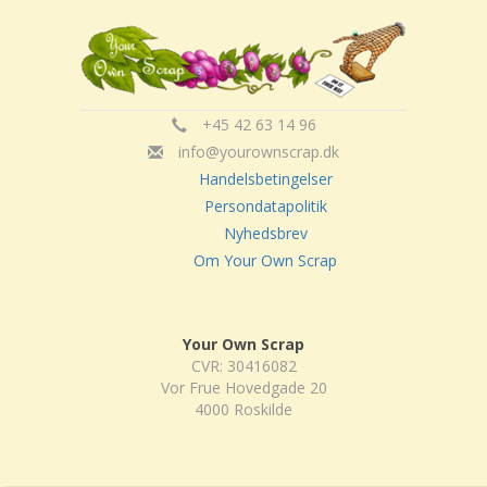
+45 42 63 14 96
info@yourownscrap.dk
Handelsbetingelser
Persondatapolitik
Nyhedsbrev
Om Your Own Scrap
Your Own Scrap
CVR: 30416082
Vor Frue Hovedgade 20
4000 Roskilde