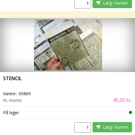
Læg i kurven
STENCIL
Varenr.:
05869
45,00 kr.
m. moms
På lager
Læg i kurven