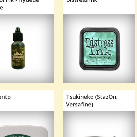
e
nto
Tsukineko (StazOn,
Versafine)