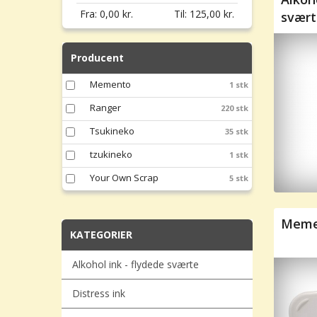
Fra:
0,00
kr.
Til:
125,00
kr.
svært
Producent
Memento
1 stk
Ranger
220 stk
Tsukineko
35 stk
tzukineko
1 stk
Your Own Scrap
5 stk
Meme
KATEGORIER
Alkohol ink - flydede sværte
Distress ink