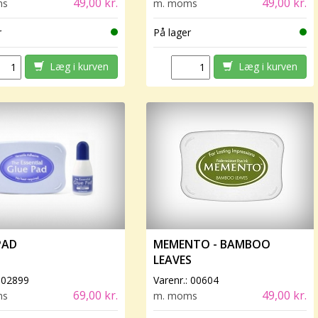
49,00 kr.
49,00 kr.
ms
m. moms
r
På lager
Læg i kurven
Læg i kurven
PAD
MEMENTO - BAMBOO
LEAVES
:
02899
Varenr.:
00604
69,00 kr.
49,00 kr.
ms
m. moms