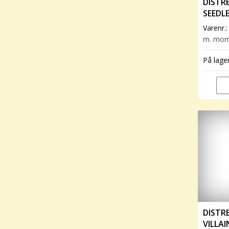
DISTRE
SEEDL
Varenr.
m. mo
På lage
DISTRE
VILLA