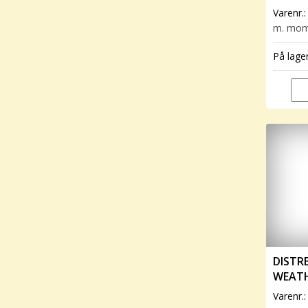
Varenr.
m. mo
På lage
DISTRE
WEAT
Varenr.