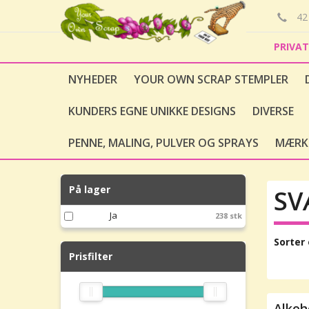
42 
PRIVA
NYHEDER
YOUR OWN SCRAP STEMPLER
KUNDERS EGNE UNIKKE DESIGNS
DIVERSE
PENNE, MALING, PULVER OG SPRAYS
MÆRK
På lager
SV
Ja
238 stk
Sorter 
Prisfilter
Alkoh