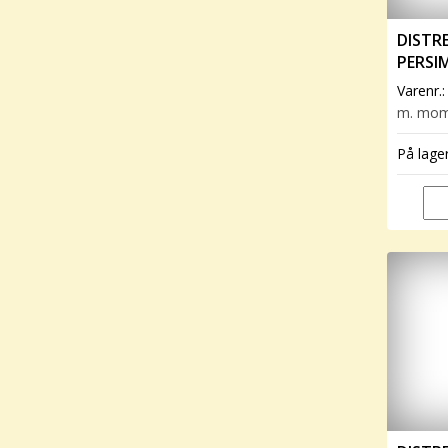
DISTRE
PERSI
Varenr.
m. mo
På lage