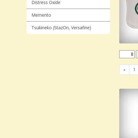
Distress Oxide
Memento
Tsukineko (StazOn, Versafine)
«
1