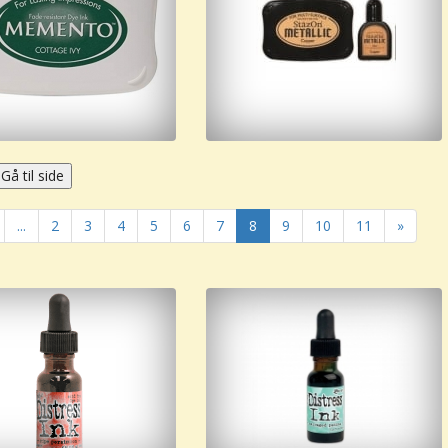
...
2
3
4
5
6
7
8
9
10
11
»