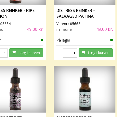
SS REINKER - RIPE
DISTRESS REINKER -
MON
SALVAGED PATINA
:
05654
Varenr.:
05663
49,00 kr.
49,00 kr.
ms
m. moms
r
På lager
Læg i kurven
Læg i kurven