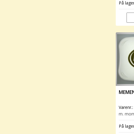
På lage
MEMEN
Varenr.
m. mo
På lage