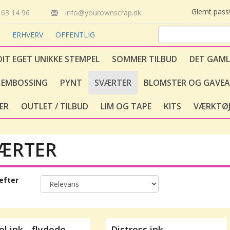
Glemt pas
63 14 96
info@yourownscrap.dk
T
ERHVERV
OFFENTLIG
DIT EGET UNIKKE STEMPEL
SOMMER TILBUD
DET GAML
EMBOSSING
PYNT
SVÆRTER
BLOMSTER OG GAVEA
ER
OUTLET / TILBUD
LIM OG TAPE
KITS
VÆRKTØJ
ÆRTER
efter
ol ink - flydede
Distress ink