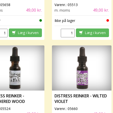
:
05658
Varenr.:
05513
49,00 kr.
49,00 kr.
ms
m. moms
r
Ikke på lager
Læg i kurven
Læg i kurven
SS REINKER -
DISTRESS REINKER - WILTED
HERED WOOD
VIOLET
:
05524
Varenr.:
05660