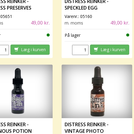
SS REINKER -
DISTRESS REINKER -
ESS PRESERVES
SPECKLED EGG
:
05651
Varenr.:
05160
49,00 kr.
49,00 kr.
ms
m. moms
r
På lager
Læg i kurven
Læg i kurven
SS REINKER -
DISTRESS REINKER -
INOUS POTION
VINTAGE PHOTO