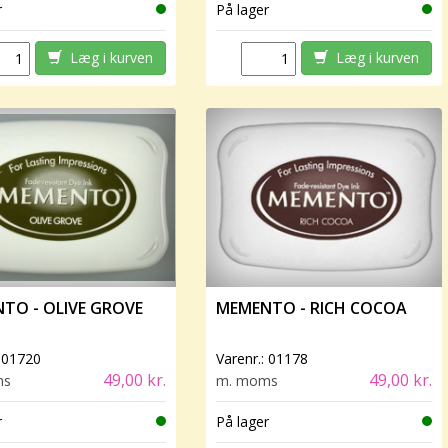
r
På lager
Læg i kurven
Læg i kurven
TO - OLIVE GROVE
MEMENTO - RICH COCOA
:
01720
Varenr.:
01178
49,00 kr.
49,00 kr.
ms
m. moms
r
På lager