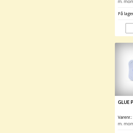
m. mo
På lage
GLUE 
Varenr.
m. mo