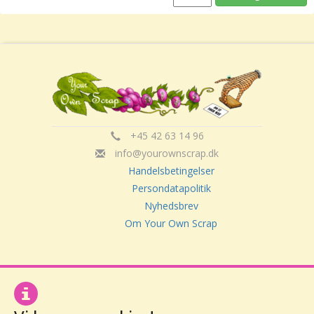
+45 42 63 14 96
info@yourownscrap.dk
Handelsbetingelser
Persondatapolitik
Nyhedsbrev
Om Your Own Scrap
Your Own Scrap
CVR: 30416082
Vor Frue Hovedgade 20