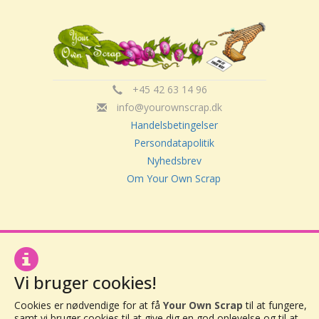
+45 42 63 14 96
info@yourownscrap.dk
Handelsbetingelser
Persondatapolitik
Nyhedsbrev
Om Your Own Scrap
Your Own Scrap
CVR: 30416082
Vor Frue Hovedgade 20
4000 Roskilde
Vi bruger cookies!
Cookies er nødvendige for at få
Your Own Scrap
til at fungere,
samt vi bruger cookies til at give dig en god oplevelse og til at