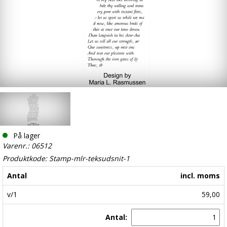
På lager
Varenr.: 06512
Produktkode: Stamp-mlr-teksudsnit-1
Antal
incl. moms
v/1
59,00
Antal: