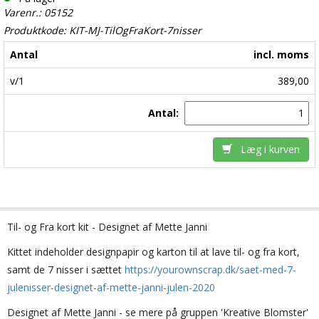
Varenr.: 05152
Produktkode: KIT-MJ-TilOgFraKort-7nisser
Antal
incl. moms
v/1
389,00
Antal:
Læg i kurven
Til- og Fra kort kit - Designet af Mette Janni
Kittet indeholder designpapir og karton til at lave til- og fra kort,
samt de 7 nisser i sættet
https://yourownscrap.dk/saet-med-7-
julenisser-designet-af-mette-janni-julen-2020
Designet af Mette Janni - se mere på gruppen 'Kreative Blomster'