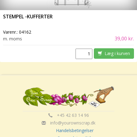
STEMPEL -KUFFERTER
Varenr.:
04162
39,00 kr.
m. moms
Læg i kurven
+45 42 63 14 96
info@yourownscrap.dk
Handelsbetingelser