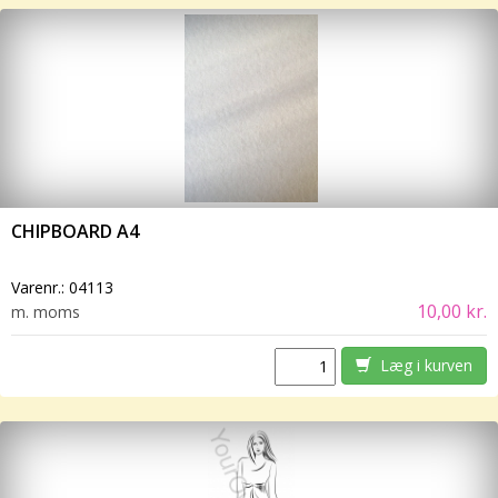
CHIPBOARD A4
Varenr.:
04113
10,00 kr.
m. moms
Læg i kurven