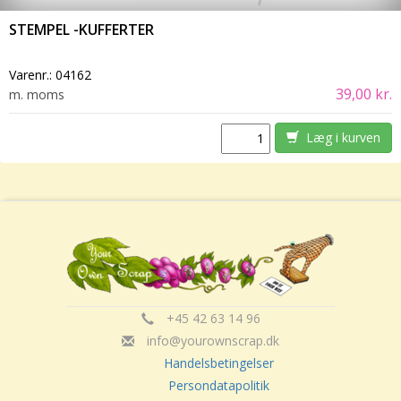
STEMPEL -KUFFERTER
Varenr.:
04162
39,00 kr.
m. moms
Læg i kurven
+45 42 63 14 96
info@yourownscrap.dk
Handelsbetingelser
Persondatapolitik