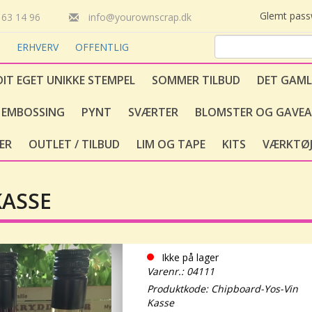
Glemt pas
63 14 96
info@yourownscrap.dk
T
ERHVERV
OFFENTLIG
DIT EGET UNIKKE STEMPEL
SOMMER TILBUD
DET GAML
EMBOSSING
PYNT
SVÆRTER
BLOMSTER OG GAVEA
ER
OUTLET / TILBUD
LIM OG TAPE
KITS
VÆRKTØJ
KASSE
Ikke på lager
Varenr.: 04111
Produktkode: Chipboard-Yos-Vin
Kasse