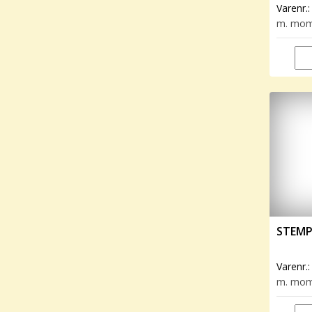
Varenr.
m. mo
STEMPE
Varenr.
m. mo