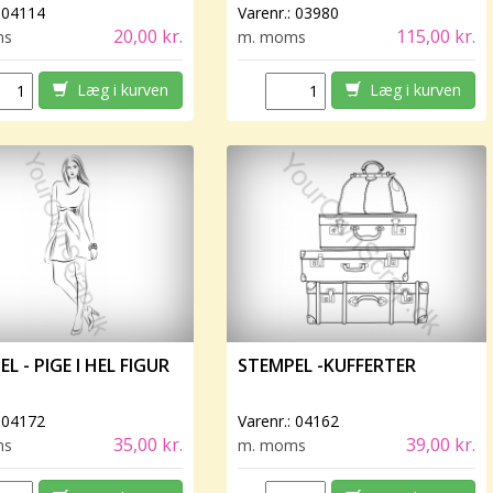
:
04114
Varenr.:
03980
20,00 kr.
115,00 kr.
ms
m. moms
Læg i kurven
Læg i kurven
L - PIGE I HEL FIGUR
STEMPEL -KUFFERTER
:
04172
Varenr.:
04162
35,00 kr.
39,00 kr.
ms
m. moms