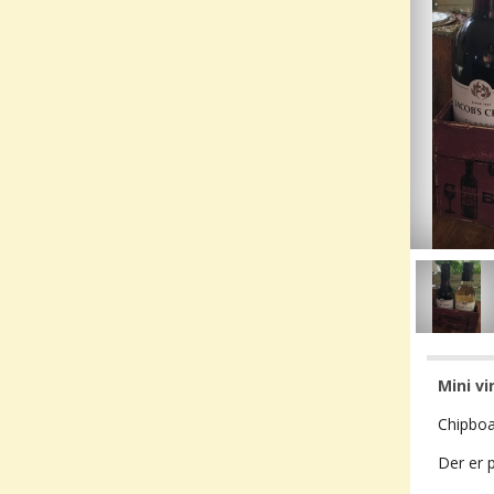
Mini v
Chipboar
Der er p