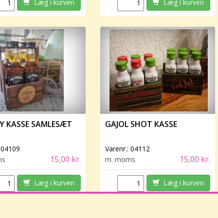
Læg i kurven
Læg i kurven
Y KASSE SAMLESÆT
GAJOL SHOT KASSE
:
04109
Varenr.:
04112
15,00 kr.
15,00 kr.
ms
m. moms
Læg i kurven
Læg i kurven