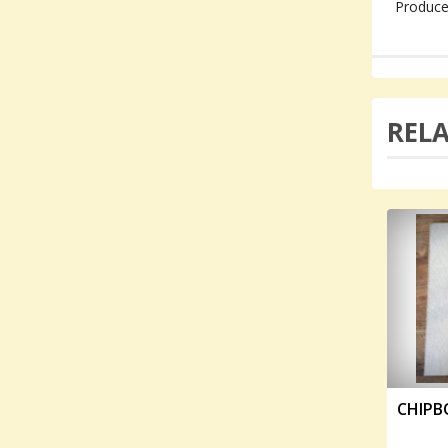
Produce
REL
CHIPB