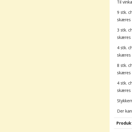
Til vin
9 stk. 
skæres t
3 stk. 
skæres t
4 stk. 
skæres t
8 stk. 
skæres t
4 stk. 
skæres t
Stykker
Der kan
Produk