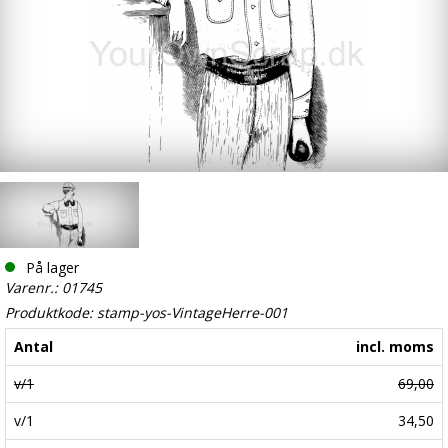
På lager
Varenr.: 01745
Produktkode: stamp-yos-VintageHerre-001
Antal
incl. moms
v/1
69,00
v/1
34,50