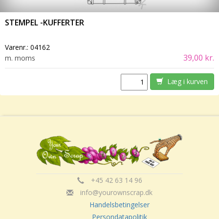
STEMPEL -KUFFERTER
Varenr.:
04162
39,00 kr.
m. moms
Læg i kurven
+45 42 63 14 96
info@yourownscrap.dk
Handelsbetingelser
Persondatapolitik