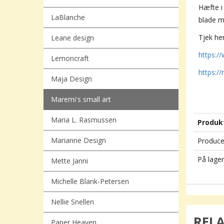
Hæfte i
LaBlanche
blade m
Tjek he
Leane design
https:
Lemoncraft
https:/
Maja Design
Maremi's small art
Maria L. Rasmussen
Produk
Marianne Design
Produce
På lager
Mette Janni
Michelle Blank-Petersen
Nellie Snellen
REL
Paper Heaven