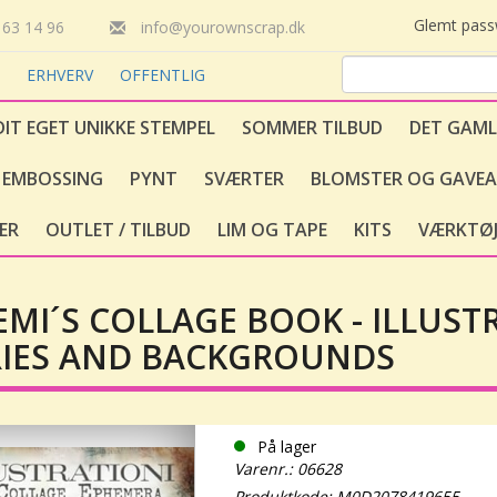
Glemt pas
63 14 96
info@yourownscrap.dk
T
ERHVERV
OFFENTLIG
DIT EGET UNIKKE STEMPEL
SOMMER TILBUD
DET GAML
EMBOSSING
PYNT
SVÆRTER
BLOMSTER OG GAVEA
ER
OUTLET / TILBUD
LIM OG TAPE
KITS
VÆRKTØJ
MI´S COLLAGE BOOK - ILLUST
IES AND BACKGROUNDS
På lager
Varenr.: 06628
Produktkode: M0D2078419655