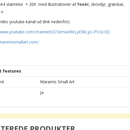
 A4 størrelse + 200 med illustrationer af
feeér,
skovdyr, græskar,
.v
ndes youtube kanal ud (link nedenfor)
//www.youtube.com/channel/UC5emavRXLyEVkLyU-PCGc3Q
/maremismallart.com/
t features
nt
Maramis Small Art
Ja
ATEREDE PRODUKTER