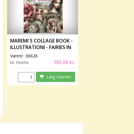
MAREMI´S COLLAGE BOOK -
ILLUSTRATIONI - FAIRIES IN
BLOOM
Varenr.:
06626
165,00 kr.
m. moms
Læg i kurven