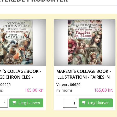
I´S COLLAGE BOOK -
MAREMI´S COLLAGE BOOK -
GE CHRONICLES -
ILLUSTRATIONI - FAIRIES IN
T ANIMALIA VOL 1
BLOOM
:
06625
Varenr.:
06626
165,00 kr.
165,00 kr.
ms
m. moms
Læg i kurven
Læg i kurven