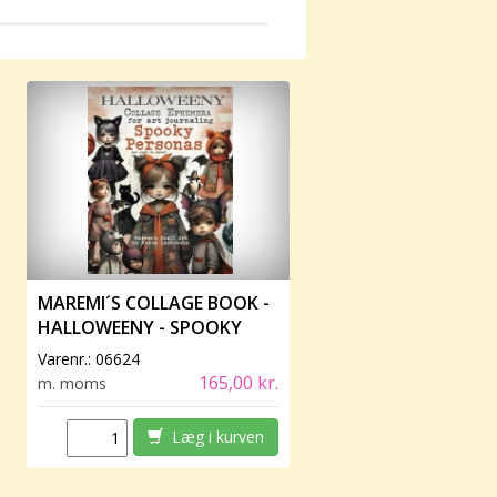
MAREMI´S COLLAGE BOOK -
HALLOWEENY - SPOOKY
PERSONAS
Varenr.:
06624
165,00 kr.
m. moms
Læg i kurven