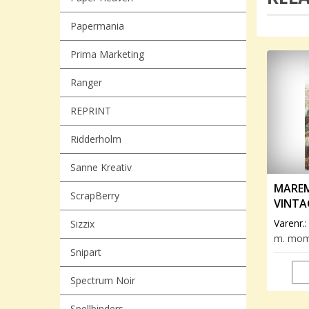
Papermania
Prima Marketing
Ranger
REPRINT
Ridderholm
Sanne Kreativ
MAREM
ScrapBerry
VINTA
FORES
Varenr.
Sizzix
m. mo
Snipart
Spectrum Noir
Spellbinders