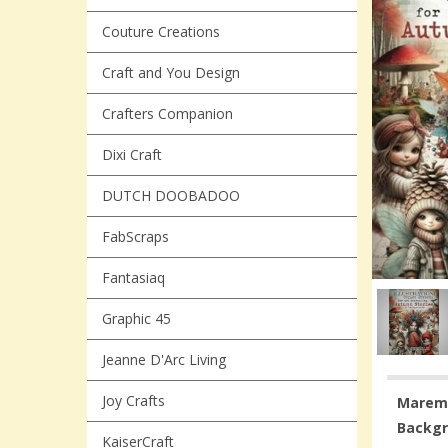
Couture Creations
Craft and You Design
Crafters Companion
Dixi Craft
DUTCH DOOBADOO
FabScraps
Fantasiaq
Graphic 45
Jeanne D'Arc Living
Joy Crafts
Maremi´
Backg
KaiserCraft