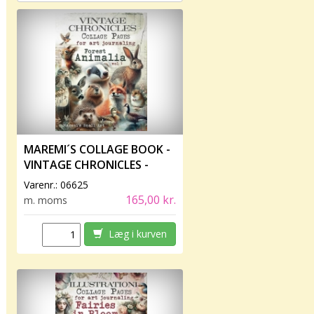
MAREMI´S COLLAGE BOOK -
VINTAGE CHRONICLES -
FOREST ANIMALIA VOL 1
Varenr.:
06625
165,00 kr.
m. moms
Læg i kurven