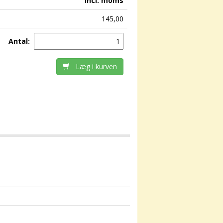
incl. moms
145,00
Antal:
Læg i kurven