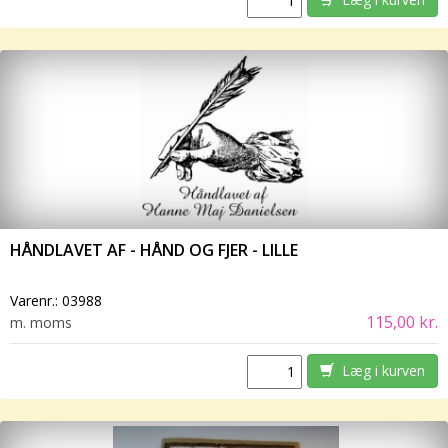
HÅNDLAVET AF - HÅND OG FJER - LILLE
Varenr.:
03988
115,00 kr.
m. moms
Læg i kurven