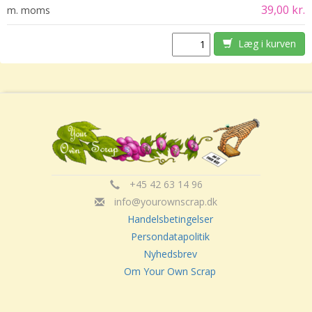
39,00 kr.
m. moms
Læg i kurven
+45 42 63 14 96
info@yourownscrap.dk
Handelsbetingelser
Persondatapolitik
Nyhedsbrev
Om Your Own Scrap