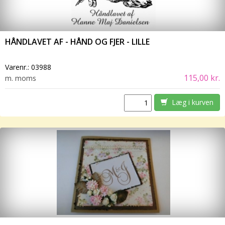
HÅNDLAVET AF - HÅND OG FJER - LILLE
Varenr.:
03988
115,00 kr.
m. moms
Læg i kurven