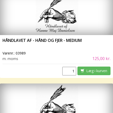
HÅNDLAVET AF - HÅND OG FJER - MEDIUM
Varenr.:
03989
125,00 kr.
m. moms
Læg i kurven