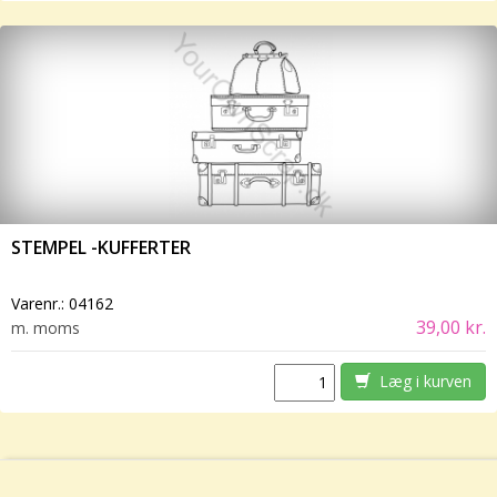
STEMPEL -KUFFERTER
Varenr.:
04162
39,00 kr.
m. moms
Læg i kurven