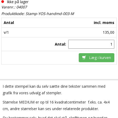
Ikke på lager
Varenr.: 04007
Produktkode: Stamp-YOS-handmd-003-M
Antal
incl. moms
v/1
135,00
Antal:
Læg i kurven
I dette stempel kan du selv sætte dine tekster sammen med
grafik fra vores udvalg af stempler.
Størrelse MEDIUM er op til 16 kvadratcentimeter  f.eks. ca. 4x4
cm, andre størrelser kan ses under relaterede produkter.
Du bestemmer selv, hvad det skal stå, skrifttypen og hvordan