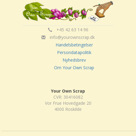
+45 42 63 14 96
info@yourownscrap.dk
Handelsbetingelser
Persondatapolitik
Nyhedsbrev
Om Your Own Scrap
Your Own Scrap
CVR: 30416082
Vor Frue Hovedgade 20
4000 Roskilde