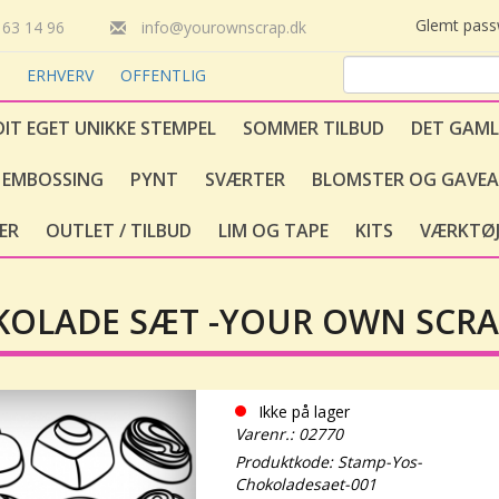
Glemt pas
63 14 96
info@yourownscrap.dk
T
ERHVERV
OFFENTLIG
DIT EGET UNIKKE STEMPEL
SOMMER TILBUD
DET GAML
EMBOSSING
PYNT
SVÆRTER
BLOMSTER OG GAVEA
ER
OUTLET / TILBUD
LIM OG TAPE
KITS
VÆRKTØJ
OLADE SÆT -YOUR OWN SCRA
Ikke på lager
Varenr.: 02770
Produktkode: Stamp-Yos-
Chokoladesaet-001