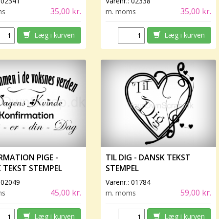
:
02341
Varenr.:
02338
35,00 kr.
35,00 kr.
ms
m. moms
Læg i kurven
Læg i kurven
RMATION PIGE -
TIL DIG - DANSK TEKST
 TEKST STEMPEL
STEMPEL
:
02049
Varenr.:
01784
45,00 kr.
59,00 kr.
ms
m. moms
Læg i kurven
Læg i kurven