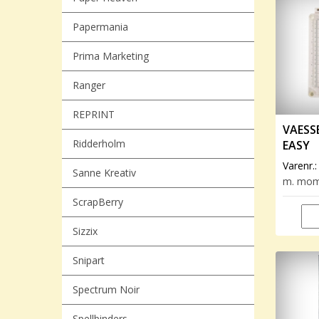
Papermania
Prima Marketing
Ranger
REPRINT
VAESS
Ridderholm
EASY
Varenr.
Sanne Kreativ
m. mo
ScrapBerry
Sizzix
Snipart
Spectrum Noir
Spellbinders