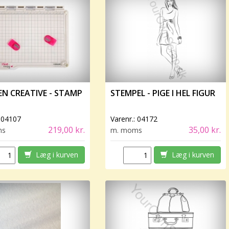
EN CREATIVE - STAMP
STEMPEL - PIGE I HEL FIGUR
:
04107
Varenr.:
04172
219,00 kr.
35,00 kr.
ms
m. moms
Læg i kurven
Læg i kurven