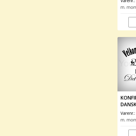
Varenr.
m. mo
KONFI
DANSK
Varenr.
m. mo