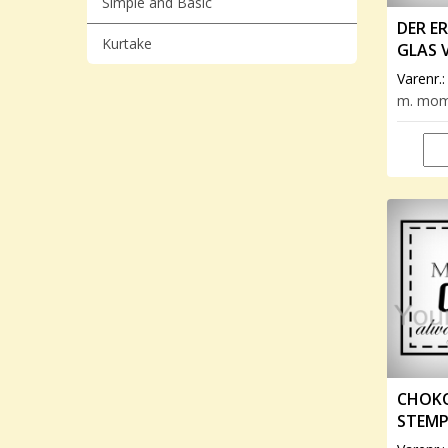
Simple and Basic
DER ER
Kurtake
GLAS 
SCRAP
Varenr.
m. mo
CHOKO
STEMP