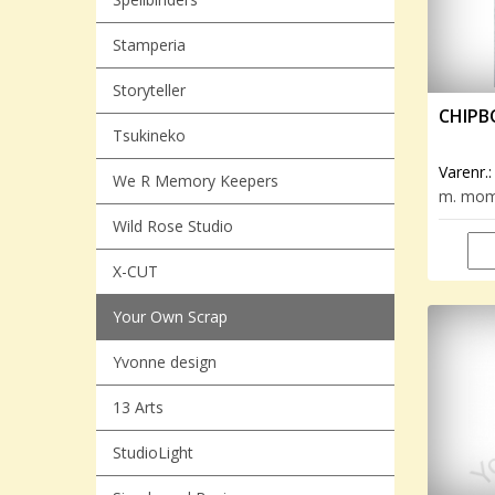
Stamperia
Storyteller
CHIPB
Tsukineko
Varenr.
We R Memory Keepers
m. mo
Wild Rose Studio
X-CUT
Your Own Scrap
Yvonne design
13 Arts
StudioLight