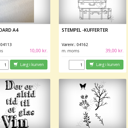
OARD A4
STEMPEL -KUFFERTER
:
04113
Varenr.:
04162
10,00 kr.
39,00 kr.
ms
m. moms
Læg i kurven
Læg i kurven