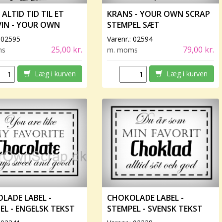
 ALTID TID TIL ET
KRANS - YOUR OWN SCRAP
VIN - YOUR OWN
STEMPEL SÆT
 STEMPEL
:
02595
Varenr.:
02594
25,00 kr.
79,00 kr.
ms
m. moms
Læg i kurven
Læg i kurven
LADE LABEL -
CHOKOLADE LABEL -
EL - ENGELSK TEKST
STEMPEL - SVENSK TEKST