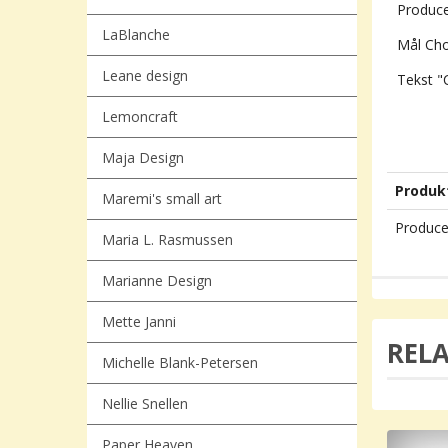
Produce
LaBlanche
Mål Chok
Leane design
Tekst "
Lemoncraft
Maja Design
Produk
Maremi's small art
Produce
Maria L. Rasmussen
Marianne Design
Mette Janni
REL
Michelle Blank-Petersen
Nellie Snellen
Paper Heaven