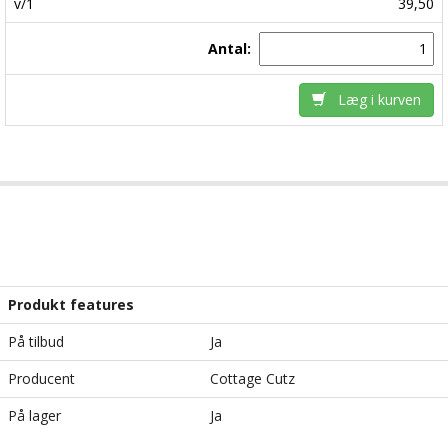
v/1
39,50
Antal:
Læg i kurven
Produkt features
På tilbud
Ja
Producent
Cottage Cutz
På lager
Ja