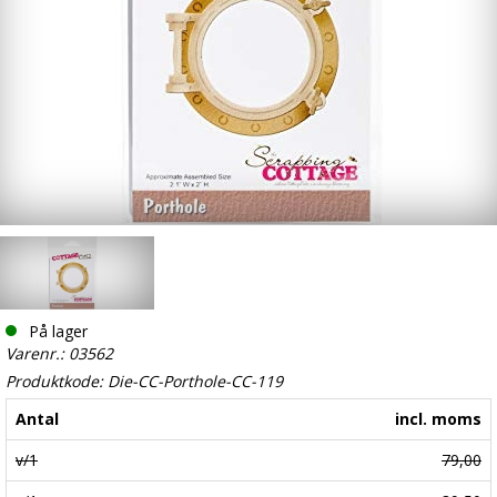
På lager
Varenr.: 03562
Produktkode: Die-CC-Porthole-CC-119
Antal
incl. moms
v/1
79,00