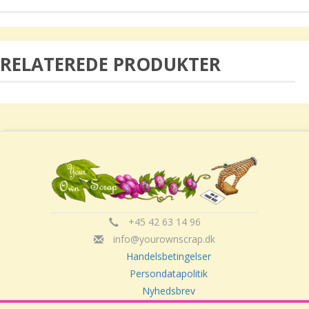
RELATEREDE PRODUKTER
+45 42 63 14 96
info@yourownscrap.dk
Handelsbetingelser
Persondatapolitik
Nyhedsbrev
Om Your Own Scrap