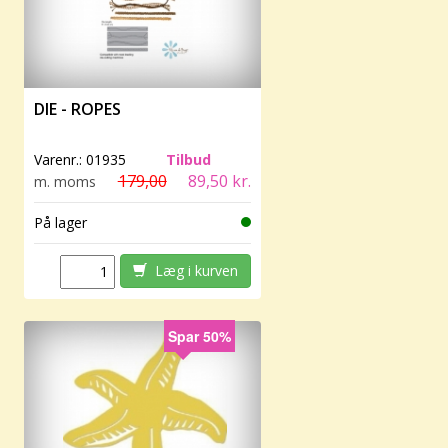
DIE - ROPES
Varenr.:
01935
Tilbud
179,00
89,50 kr.
m. moms
På lager
Læg i kurven
Spar 50%