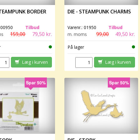
 STEAMPUNK BORDER
DIE - STEAMPUNK CHARMS
:
00950
Tilbud
Varenr.:
01950
Tilbud
159,00
79,50 kr.
99,00
49,50 kr.
ms
m. moms
r
På lager
Læg i kurven
Læg i kurven
Spar 50%
Spar 50%