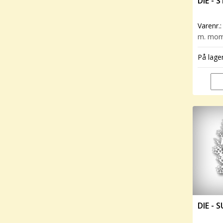
DIE - 
Varenr.
m. mo
På lage
DIE -