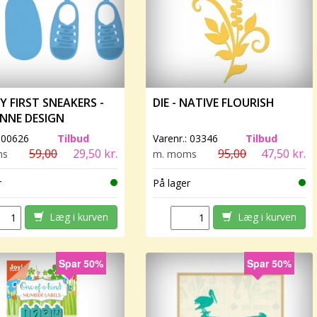
MY FIRST SNEAKERS -
DIE - NATIVE FLOURISH
NNE DESIGN
:
00626
Tilbud
Varenr.:
03346
Tilbud
59,00
29,50 kr.
95,00
47,50 kr.
ms
m. moms
r
På lager
Læg i kurven
Læg i kurven
Spar 50%
Spar 50%