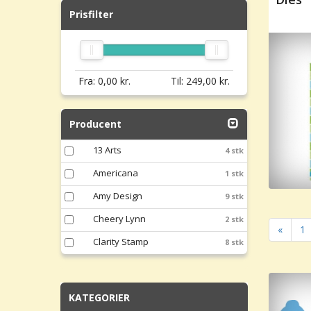
Prisfilter
Fra:
0,00
kr.
Til:
249,00
kr.
Producent
13 Arts
4 stk
Americana
1 stk
Amy Design
9 stk
Cheery Lynn
2 stk
«
1
Clarity Stamp
8 stk
KATEGORIER