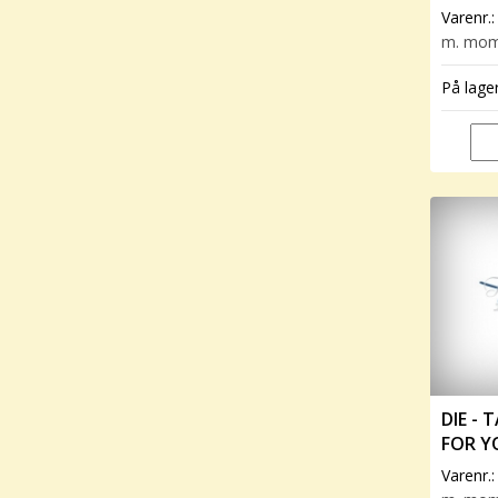
Varenr.
m. mo
På lage
DIE - 
FOR Y
Varenr.