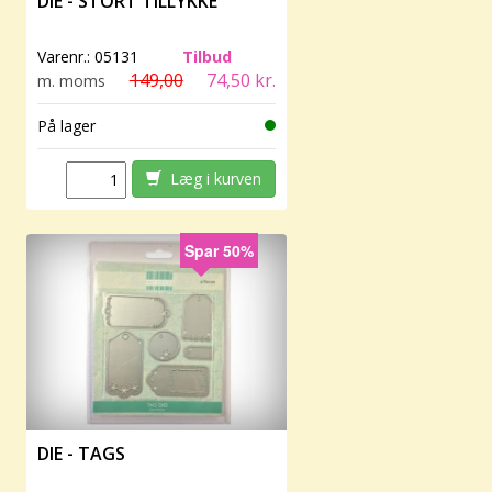
DIE - STORT TILLYKKE
Varenr.:
05131
Tilbud
149,00
74,50 kr.
m. moms
På lager
Læg i kurven
Spar 50%
DIE - TAGS