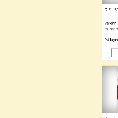
DIE -
Varenr.
m. mo
På lage