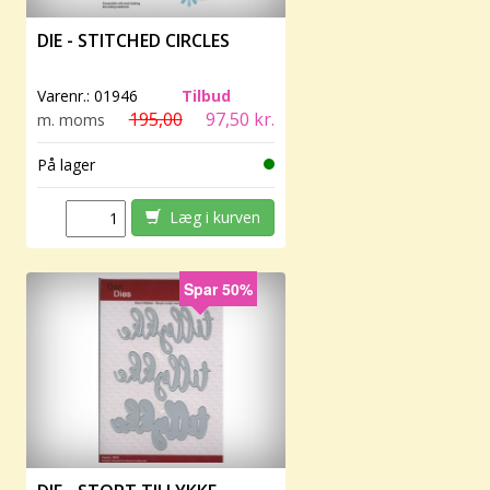
DIE - STITCHED CIRCLES
Varenr.:
01946
Tilbud
195,00
97,50 kr.
m. moms
På lager
Læg i kurven
Spar 50%