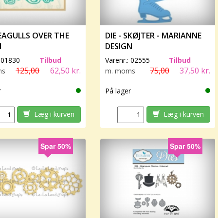
SEAGULLS OVER THE
DIE - SKØJTER - MARIANNE
N
DESIGN
:
01830
Tilbud
Varenr.:
02555
Tilbud
125,00
62,50 kr.
75,00
37,50 kr.
ms
m. moms
r
På lager
Læg i kurven
Læg i kurven
Spar 50%
Spar 50%