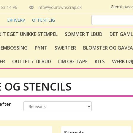
Glemt pas
63 14 96
info@yourownscrap.dk
T
ERHVERV
OFFENTLIG
DIT EGET UNIKKE STEMPEL
SOMMER TILBUD
DET GAML
EMBOSSING
PYNT
SVÆRTER
BLOMSTER OG GAVEA
ER
OUTLET / TILBUD
LIM OG TAPE
KITS
VÆRKTØJ
E OG STENCILS
efter
Stencils