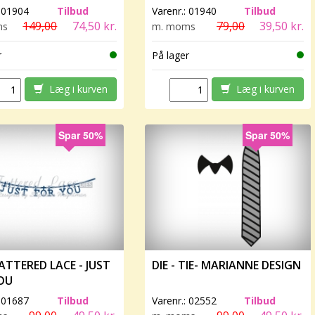
:
01904
Tilbud
Varenr.:
01940
Tilbud
149,00
74,50 kr.
79,00
39,50 kr.
ms
m. moms
r
På lager
Læg i kurven
Læg i kurven
Spar 50%
Spar 50%
TATTERED LACE - JUST
DIE - TIE- MARIANNE DESIGN
OU
:
01687
Tilbud
Varenr.:
02552
Tilbud