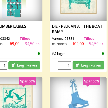
NUMBER LABELS
DIE - PELICAN AT THE BOAT
RAMP
:
03342
Tilbud
Varenr.:
01831
Tilbud
69,00
34,50 kr.
109,00
54,50 kr.
ms
m. moms
r
På lager
Læg i kurven
Læg i kurven
Spar 50%
Spar 50%