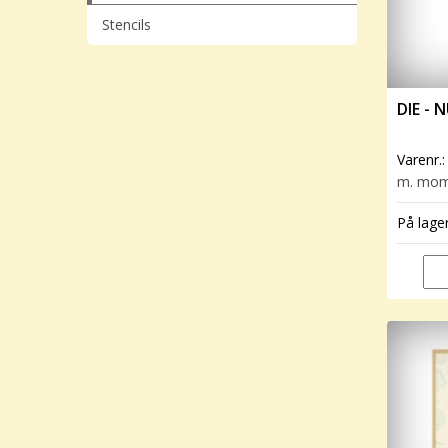
Stencils
DIE - 
Varenr.
m. mo
På lage