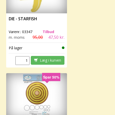
DIE - STARFISH
Varenr.:
03347
Tilbud
95,00
47,50 kr.
m. moms
På lager
Læg i kurven
Spar 50%