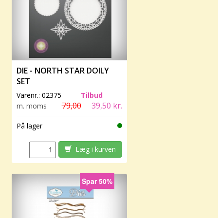
DIE - NORTH STAR DOILY
SET
Varenr.:
02375
Tilbud
79,00
39,50 kr.
m. moms
På lager
Læg i kurven
Spar 50%