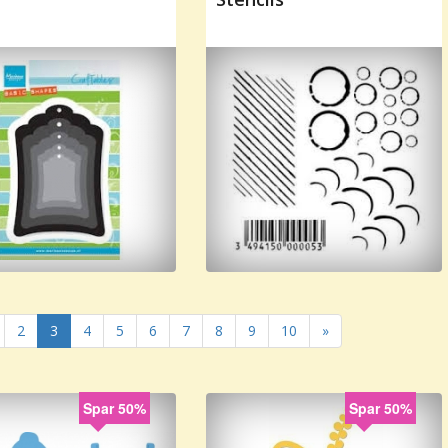
2
3
4
5
6
7
8
9
10
»
Spar 50%
Spar 50%