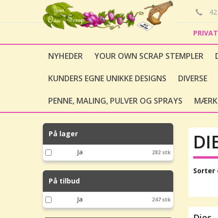
42 
PRIVA
NYHEDER
YOUR OWN SCRAP STEMPLER
KUNDERS EGNE UNIKKE DESIGNS
DIVERSE
PENNE, MALING, PULVER OG SPRAYS
MÆRK
På lager
DI
Ja
282 stk
Sorter 
På tilbud
Ja
247 stk
Dies