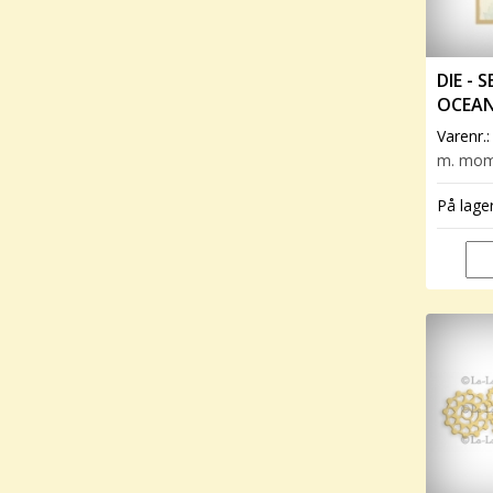
DIE - 
OCEA
Varenr.
m. mo
På lage