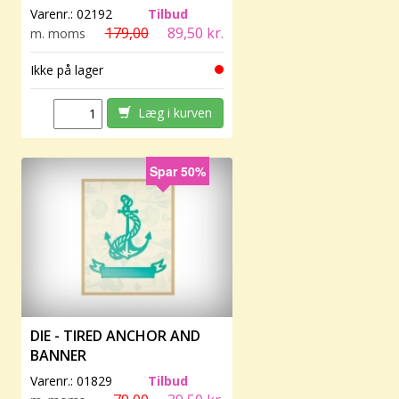
Varenr.:
02192
Tilbud
179,00
89,50 kr.
m. moms
Ikke på lager
Læg i kurven
Spar 50%
DIE - TIRED ANCHOR AND
BANNER
Varenr.:
01829
Tilbud