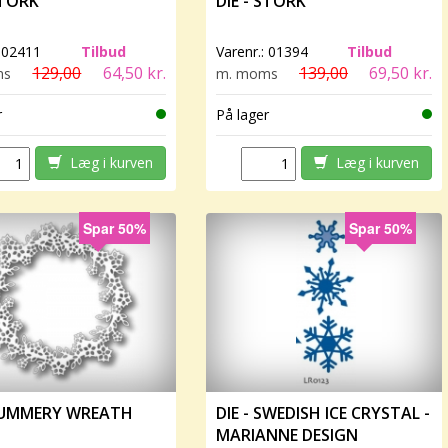
STORK
DIE - STORK
:
02411
Tilbud
Varenr.:
01394
Tilbud
129,00
64,50 kr.
139,00
69,50 kr.
ms
m. moms
r
På lager
Læg i kurven
Læg i kurven
Spar 50%
Spar 50%
 SUMMERY WREATH
DIE - SWEDISH ICE CRYSTAL -
MARIANNE DESIGN